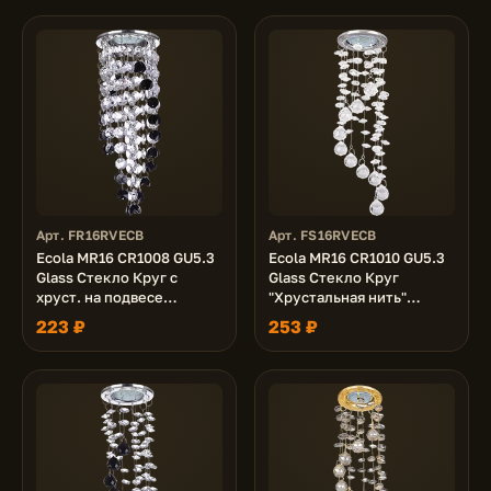
84x170
Арт. FR16RVECB
Арт. FS16RVECB
Ecola MR16 CR1008 GU5.3
Ecola MR16 CR1010 GU5.3
Glass Стекло Круг c
Glass Стекло Круг
хруст. на подвесе
"Хрустальная нить"
"двойной скос"
Прозрачный / Хром
223 ₽
253 ₽
Прозрачный и Черный /
84x290
Хром 84x265