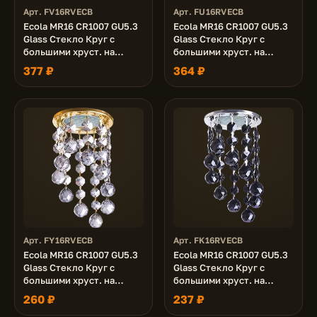
Арт. FV16RVECB
Арт. FU16RVECB
Ecola MR16 CR1007 GU5.3
Ecola MR16 CR1007 GU5.3
Glass Стекло Круг с
Glass Стекло Круг с
большими хруст. на
большими хруст. на
подвесе "под скос"
подвесе "под скос"
377 ₽
364 ₽
Прозрачный / Золото
Прозрачный / Хром
84x170
84x170
Арт. FY16RVECB
Арт. FK16RVECB
Ecola MR16 CR1007 GU5.3
Ecola MR16 CR1007 GU5.3
Glass Стекло Круг с
Glass Стекло Круг с
большими хруст. на
большими хруст. на
подвесе "под скос"
подвесе "под скос"
260 ₽
237 ₽
Тонированный / Золото
Черный / Хром 84x170