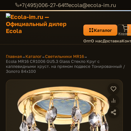
+7(495)006-27-64
ecola@ecola-im.ru
Каталог
Корзин
Опт
О нас
Доставка
Кон
Главная
Каталог
Светильники MR16
→
→
→
Ecola MR16 CR1006 GU5.3 Glass Стекло Круг с
каплевидными хруст. на прямом подвесе Тонированный /
Золото 84x100