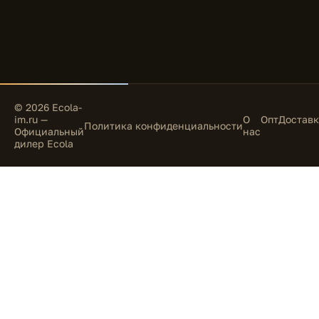
© 2026 Ecola-
im.ru —
О
Опт
Доставк
Политика конфиденциальности
Официальный
нас
дилер Ecola