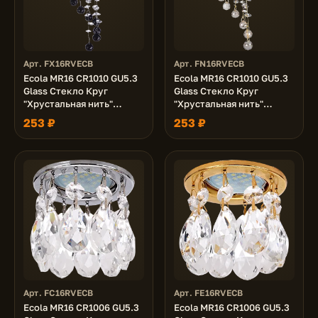
Арт. FX16RVECB
Арт. FN16RVECB
Ecola MR16 CR1010 GU5.3
Ecola MR16 CR1010 GU5.3
Glass Стекло Круг
Glass Стекло Круг
"Хрустальная нить"
"Хрустальная нить"
Прозрачный и Черный /
Тонированный / Золото
253 ₽
253 ₽
Хром 84x290
84x290
Арт. FC16RVECB
Арт. FE16RVECB
Ecola MR16 CR1006 GU5.3
Ecola MR16 CR1006 GU5.3