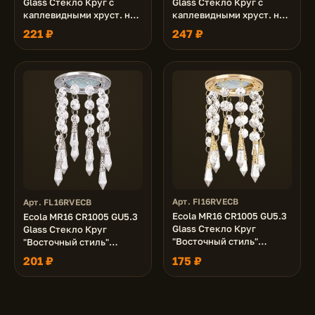
Glass Стекло Круг с
Glass Стекло Круг с
каплевидными хруст. на
каплевидными хруст. на
прямом подвесе
прямом подвесе
221 ₽
247 ₽
Прозрачный / Хром
Прозрачный / Золото
84x100
84x100
Арт. FI16RVECB
Арт. FL16RVECB
Ecola MR16 CR1005 GU5.3
Ecola MR16 CR1005 GU5.3
Glass Стекло Круг
Glass Стекло Круг
"Восточный стиль"
"Восточный стиль"
Прозрачный / Золото
Прозрачный / Хром
201 ₽
175 ₽
84x175
84x175