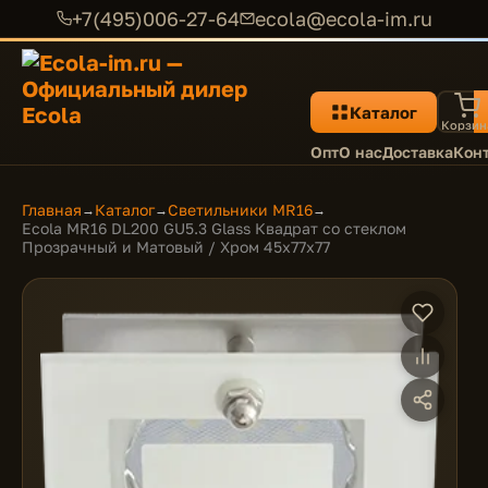
+7(495)006-27-64
ecola@ecola-im.ru
Каталог
Корзин
Опт
О нас
Доставка
Кон
Главная
Каталог
Светильники MR16
→
→
→
Ecola MR16 DL200 GU5.3 Glass Квадрат со стеклом
Прозрачный и Матовый / Хром 45x77x77