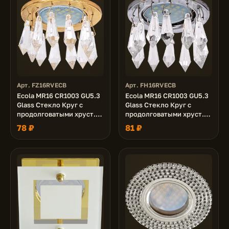
Арт. FZ16RVECB
Арт. FH16RVECB
Ecola MR16 CR1003 GU5.3
Ecola MR16 CR1003 GU5.3
Glass Стекло Круг с
Glass Стекло Круг с
продолговатыми хруст.
продолговатыми хруст.
на коротком подвесе
на коротком подвесе
78 ₽
81 ₽
Прозрачный / Золото
Прозрачный / Хром 84x76
84x76