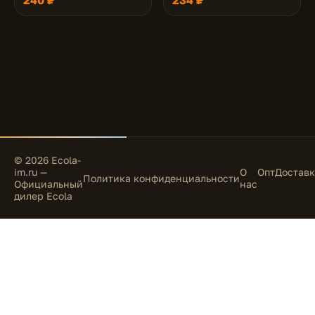
240 ₽
234 ₽
центр.часть хром 25x93
центр.часть золото 25x93
© 2026 Ecola-
im.ru —
О
Опт
Доставк
Политика конфиденциальности
Официальный
нас
дилер Ecola