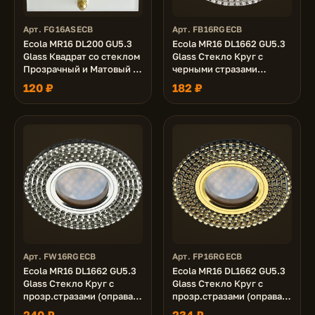
Арт. FG16ASECB
Арт. FB16RGECB
Ecola MR16 DL200 GU5.3
Ecola MR16 DL1662 GU5.3
Glass Квадрат со стеклом
Glass Стекло Круг с
Прозрачный и Матовый /
черными стразами
Золото 45x77x77
(оправа хром)/фон зерк./
120 ₽
182 ₽
центр.часть хром 25x93
Арт. FW16RGECB
Арт. FP16RGECB
Ecola MR16 DL1662 GU5.3
Ecola MR16 DL1662 GU5.3
Glass Стекло Круг с
Glass Стекло Круг с
прозр.стразами (оправа
прозр.стразами (оправа
хром)/фон зерк./
золото)/фон черный./