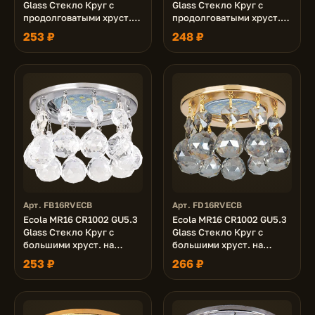
Glass Стекло Круг с
Glass Стекло Круг с
продолговатыми хруст.
продолговатыми хруст.
на подвесе "под скос"
на подвесе "под скос"
253 ₽
248 ₽
Прозрачный / Хром
Тонированный / Золото
84x210
84x210
Арт. FB16RVECB
Арт. FD16RVECB
Ecola MR16 CR1002 GU5.3
Ecola MR16 CR1002 GU5.3
Glass Стекло Круг с
Glass Стекло Круг с
большими хруст. на
большими хруст. на
прямом подвесе
прямом подвесе
253 ₽
266 ₽
Прозрачный / Хром 84x90
Тонированный / Золото
84x90