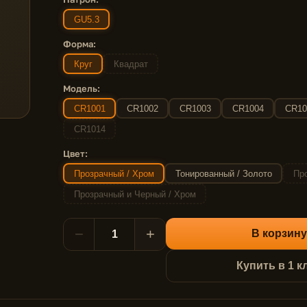
GU5.3
Форма:
Круг
Квадрат
Модель:
CR1001
CR1002
CR1003
CR1004
CR10
CR1014
Цвет:
Прозрачный / Хром
Тонированный / Золото
Про
Прозрачный и Черный / Хром
−
+
В корзину
Купить в 1 к