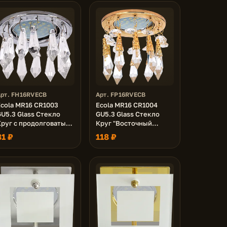
Арт. FH16RVECB
Арт. FP16RVECB
Ecola MR16 CR1003
Ecola MR16 CR1004
U5.3 Glass Стекло
GU5.3 Glass Стекло
Круг с продолговатыми
Круг "Восточный
руст. на коротком
стиль" на коротком
81 ₽
118 ₽
подвесе Прозрачный /
подвесе Прозрачный /
Хром 84x76
Золото 84x100