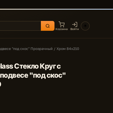
☀️
Корзина
Войти
одвесе "под скос" Прозрачный / Хром 84x210
lass Стекло Круг с
 подвесе "под скос"
0