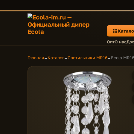
Катало
Опт
О нас
Дос
Главная
Каталог
Светильники MR16
Ecola MR16
→
→
→