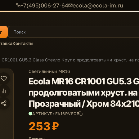
+7(495)006-27-64
ecola@ecola-im.ru
г
тавка
Контакты
 CR1001 GU5.3 Glass Стекло Круг с продолговатыми хруст. на п
Светильники MR16
Ecola MR16 CR1001 GU5.3 G
продолговатыми хруст. на
Прозрачный / Хром 84x21
АРТИКУЛ: FA16RVECB
253 ₽
Патрон: