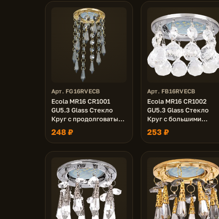
Арт. FG16RVECB
Арт. FB16RVECB
Ecola MR16 CR1001
Ecola MR16 CR1002
GU5.3 Glass Стекло
GU5.3 Glass Стекло
Круг с продолговатыми
Круг с большими
хруст. на подвесе "под
хруст. на прямом
248 ₽
253 ₽
скос" Тонированный /
подвесе Прозрачный /
Золото 84x210
Хром 84x90