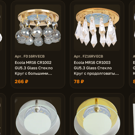
Арт. FD16RVECB
Арт. FZ16RVECB
Ecola MR16 CR1002
Ecola MR16 CR1003
GU5.3 Glass Стекло
GU5.3 Glass Стекло
G
Круг с большими
Круг с продолговатыми
хруст. на прямом
хруст. на коротком
х
266 ₽
78 ₽
подвесе Тонированный
подвесе Прозрачный /
/ Золото 84x90
Золото 84x76