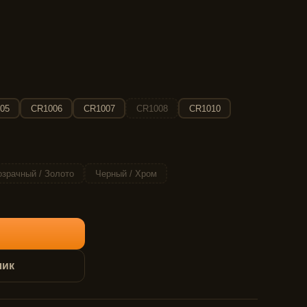
05
CR1006
CR1007
CR1008
CR1010
зрачный / Золото
Черный / Хром
лик