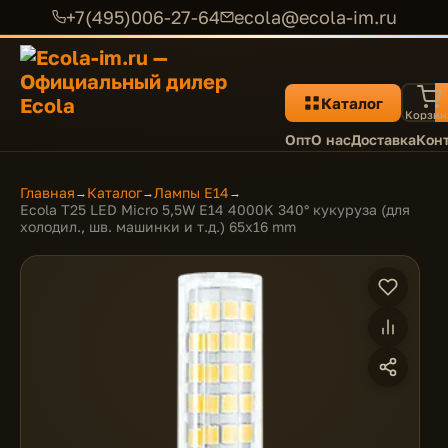
+7(495)006-27-64
ecola@ecola-im.ru
Каталог
Корзин
Опт
О нас
Доставка
Кон
Главная
Каталог
Лампы E14
→
→
→
Ecola T25 LED Micro 5,5W E14 4000K 340° кукуруза (для
холодил., шв. машинки и т.д.) 65x16 mm