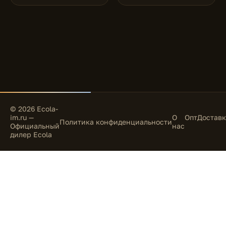
© 2026 Ecola-
im.ru —
О
Опт
Доставк
Политика конфиденциальности
Официальный
нас
дилер Ecola