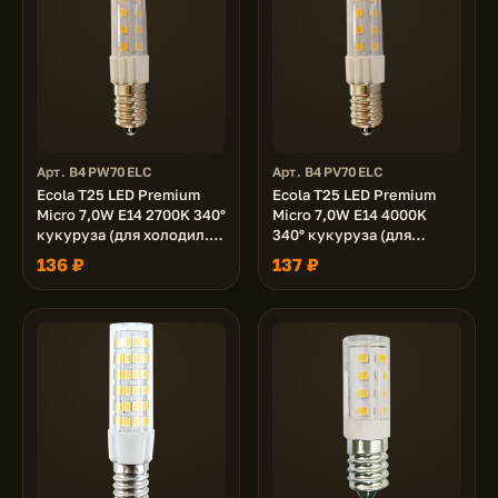
Арт. B4PW70ELC
Арт. B4PV70ELC
Ecola T25 LED Premium
Ecola T25 LED Premium
Micro 7,0W E14 2700K 340°
Micro 7,0W E14 4000K
кукуруза (для холодил.,
340° кукуруза (для
шв. машинки и т.д.) 65x16
холодил., шв. машинки и
136 ₽
137 ₽
mm
т.д.) 65x16 mm