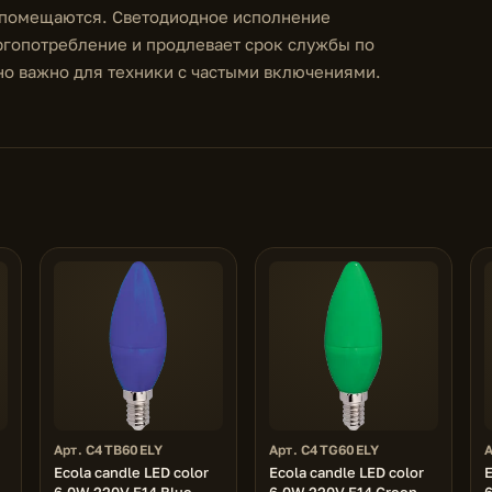
е помещаются. Светодиодное исполнение
ргопотребление и продлевает срок службы по
но важно для техники с частыми включениями.
Арт. C4TB60ELY
Арт. C4TG60ELY
Ecola candle LED color
Ecola candle LED color
E
6,0W 220V E14 Blue
6,0W 220V E14 Green