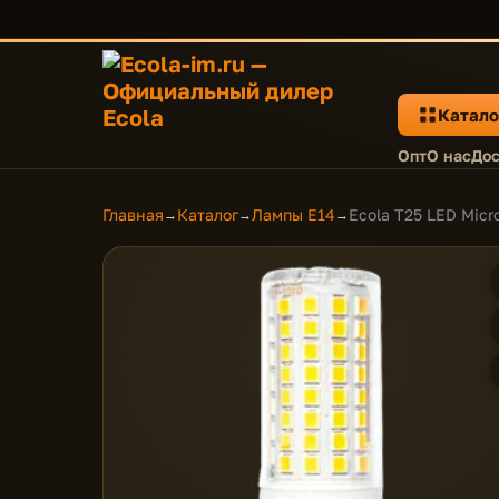
Катало
Опт
О нас
Дос
Главная
Каталог
Лампы E14
Ecola T25 LED Micr
→
→
→