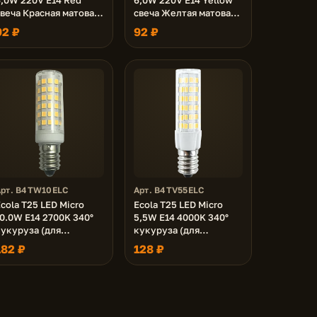
веча Красная матовая
свеча Желтая матовая
колба 103x37
колба 103x37
92 ₽
92 ₽
Арт. B4TW10ELC
Арт. B4TV55ELC
cola T25 LED Micro
Ecola T25 LED Micro
0.0W E14 2700K 340°
5,5W E14 4000K 340°
кукуруза (для
кукуруза (для
холодил., шв. машинки
холодил., шв. машинки
182 ₽
128 ₽
 т.д.) 65x18 mm
и т.д.) 65x16 mm