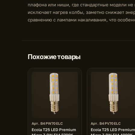
плафона или ниши, где стандартные модели н
исключает нагрев колбы, заметно снижает эне
сравнению с лампами накаливания, что особен
Похожие товары
Арт. B4PW70ELC
Арт. B4PV70ELC
Ecola T25 LED Premium
Ecola T25 LED Premium
Micro 7,0W E14 2700K
Micro 7,0W E14 4000K