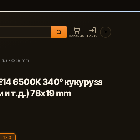
☀️
Корзина
Войти
.д.) 78x19 mm
 E14 6500K 340° кукуруза
 и т.д.) 78x19 mm
13,0