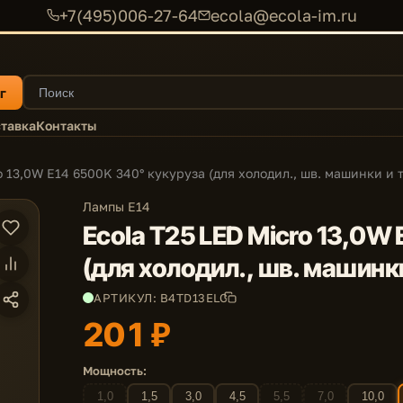
+7(495)006-27-64
ecola@ecola-im.ru
г
тавка
Контакты
o 13,0W E14 6500K 340° кукуруза (для холодил., шв. машинки и т
Лампы E14
Ecola T25 LED Micro 13,0W
(для холодил., шв. машинки
АРТИКУЛ: B4TD13ELC
201 ₽
Мощность:
1,0
1,5
3,0
4,5
5,5
7,0
10,0