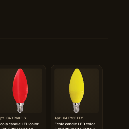
Арт. C4TR60ELY
Арт. C4TY60ELY
cola candle LED color
Ecola candle LED color
6,0W 220V E14 Red
6,0W 220V E14 Yellow