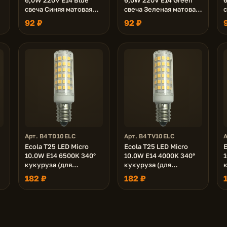
свеча Синяя матовая
свеча Зеленая матовая
с
и
колба 103x37
колба 103x37
92 ₽
92 ₽
Арт. B4TD10ELC
Арт. B4TV10ELC
Ecola T25 LED Micro
Ecola T25 LED Micro
E
10.0W E14 6500K 340°
10.0W E14 4000K 340°
1
кукуруза (для
кукуруза (для
и
холодил., шв. машинки
холодил., шв. машинки
182 ₽
182 ₽
и т.д.) 65x18 mm
и т.д.) 65x18 mm
и