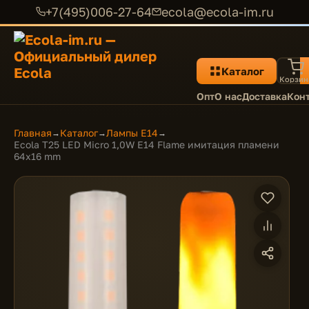
+7(495)006-27-64
ecola@ecola-im.ru
Каталог
Корзин
Опт
О нас
Доставка
Кон
Главная
Каталог
Лампы E14
→
→
→
Ecola T25 LED Micro 1,0W E14 Flame имитация пламени
64x16 mm