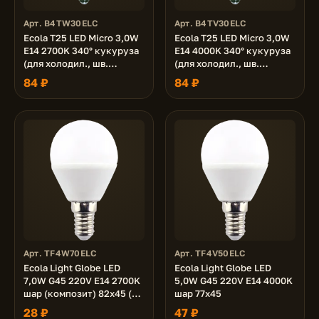
Арт. B4TW30ELC
Арт. B4TV30ELC
Ecola T25 LED Micro 3,0W
Ecola T25 LED Micro 3,0W
E14 2700K 340° кукуруза
E14 4000K 340° кукуруза
(для холодил., шв.
(для холодил., шв.
машинки и т.д.) 53x16 mm
машинки и т.д.) 53x16 mm
84 ₽
84 ₽
Арт. TF4W70ELC
Арт. TF4V50ELC
Ecola Light Globe LED
Ecola Light Globe LED
7,0W G45 220V E14 2700K
5,0W G45 220V E14 4000K
шар (композит) 82x45 (1
шар 77x45
из ч/б уп. по 4)
28 ₽
47 ₽