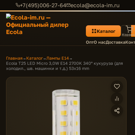
+7(495)006-27-64
ecola@ecola-im.ru
Каталог
Корзин
Опт
О нас
Доставка
Кон
Главная
Каталог
Лампы E14
→
→
→
Ecola T25 LED Micro 3,0W E14 2700K 340° кукуруза (для
холодил., шв. машинки и т.д.) 53x16 mm