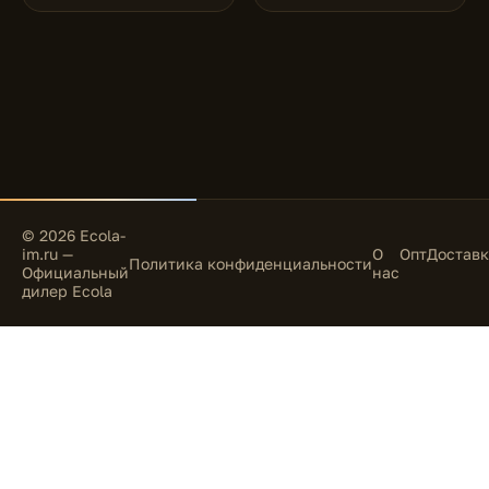
© 2026 Ecola-
im.ru —
О
Опт
Доставк
Политика конфиденциальности
Официальный
нас
дилер Ecola