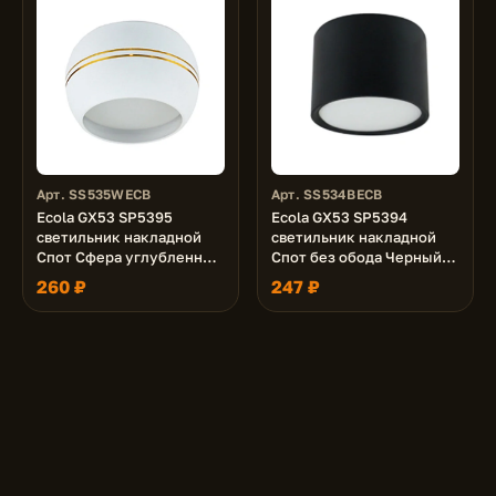
Арт. SS535WECB
Арт. SS534BECB
Ecola GX53 SP5395
Ecola GX53 SP5394
светильник накладной
светильник накладной
Спот Сфера углубленный
Спот без обода Черный
Белый матовый с
матовый 82х60 (к+)
260 ₽
247 ₽
золотыми полосками
90х52