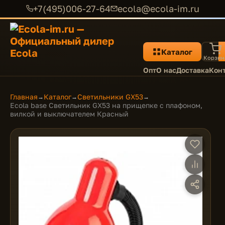
+7(495)006-27-64
ecola@ecola-im.ru
Каталог
Корзин
Опт
О нас
Доставка
Кон
Главная
Каталог
Светильники GX53
→
→
→
Ecola base Светильник GX53 на прищепке c плафоном,
вилкой и выключателем Красный