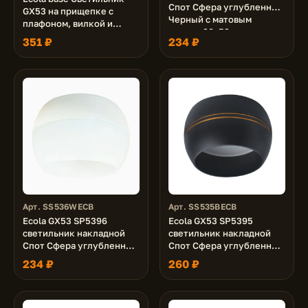
Спот Сфера углубленный
GX53 на прищепке c
Черный с матовым
плафоном, вилкой и
сводом 90х52
выключателем Белый
351 ₽
234 ₽
Арт. SS536WECB
Арт. SS535BECB
Ecola GX53 SP5396
Ecola GX53 SP5395
светильник накладной
светильник накладной
Спот Сфера углубленный
Спот Сфера углубленный
Белый с матовым сводом
Черный матовый с
234 ₽
260 ₽
90х52
золотыми полосками
90х52