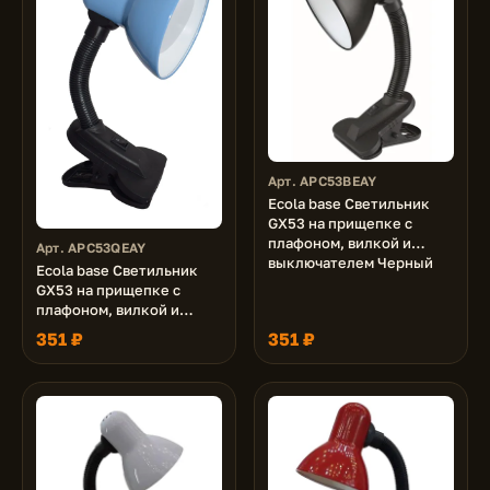
Арт. APC53BEAY
Ecola base Светильник
GX53 на прищепке c
плафоном, вилкой и
Арт. APC53QEAY
выключателем Черный
Ecola base Светильник
GX53 на прищепке c
плафоном, вилкой и
выключателем Синий
351 ₽
351 ₽