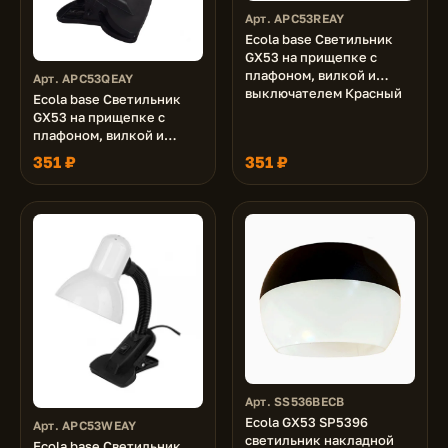
Арт. APC53REAY
Ecola base Светильник
GX53 на прищепке c
плафоном, вилкой и
Арт. APC53QEAY
выключателем Красный
Ecola base Светильник
GX53 на прищепке c
плафоном, вилкой и
выключателем Синий
351 ₽
351 ₽
Арт. SS536BECB
Ecola GX53 SP5396
Арт. APC53WEAY
светильник накладной
Ecola base Светильник