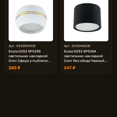
Арт. SS535WECB
Арт. SS534BECB
Ecola GX53 SP5395
Ecola GX53 SP5394
светильник накладной
светильник накладной
Спот Сфера углубленный
Спот без обода Черный
Белый матовый с
матовый 82х60 (к+)
260 ₽
247 ₽
золотыми полосками
90х52