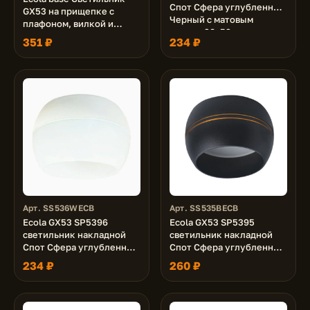
Спот Сфера углубленный
GX53 на прищепке c
Черный с матовым
плафоном, вилкой и
сводом 90х52
выключателем Белый
351 ₽
234 ₽
Арт. SS536WECB
Арт. SS535BECB
Ecola GX53 SP5396
Ecola GX53 SP5395
светильник накладной
светильник накладной
Спот Сфера углубленный
Спот Сфера углубленный
Белый с матовым сводом
Черный матовый с
234 ₽
260 ₽
90х52
золотыми полосками
90х52