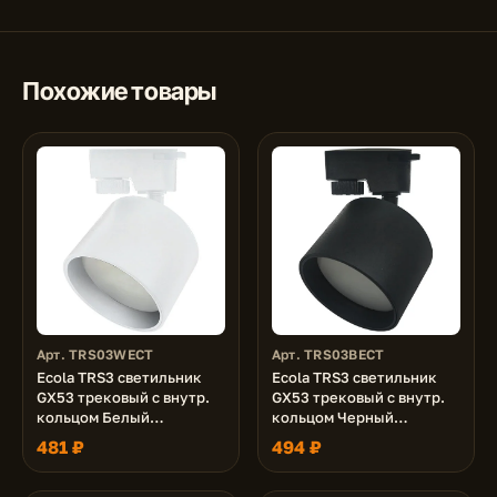
Похожие товары
Арт. TRS03WECT
Арт. TRS03BECT
Ecola TRS3 светильник
Ecola TRS3 светильник
GX53 трековый c внутр.
GX53 трековый c внутр.
кольцом Белый
кольцом Черный
83x60x140
83x60x140
481 ₽
494 ₽