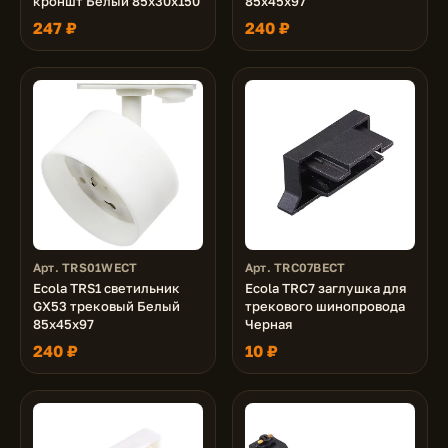
кроншт Белый 85x30x150
85x45x97
247 ₽
240 ₽
Арт. TRS01WECT
Арт. TRC07BECT
Ecola TRS1 светильник
Ecola TRC7 заглушка для
GX53 трековый Белый
трекового шинопровода
85x45x97
Черная
240 ₽
10 ₽