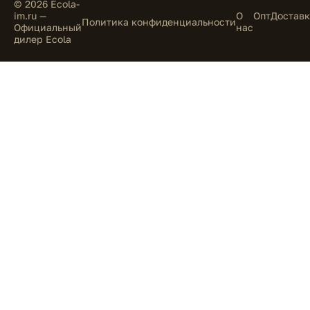
© 2026 Ecola-
im.ru —
О
Опт
Доставк
Политика конфиденциальности
Официальный
нас
дилер Ecola