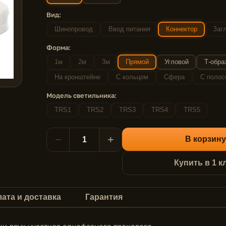
Вид:
Шинопровод
Ввод питания
Коннектор
Заг
Форма:
1м
2м
3м
Прямой
Угловой
Т-обра
На кронштейне
С кольцом
Сфера
С полос
Модель светильника:
TRS1
TRS2
TRS3
TRS4
TRS5
−
+
В корзину
Купить в 1 к
ата и доставка
Гарантия
и двух участков однофазного трекового