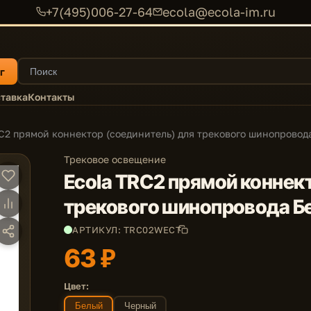
+7(495)006-27-64
ecola@ecola-im.ru
г
тавка
Контакты
C2 прямой коннектор (соединитель) для трекового шинопровод
Трековое освещение
Ecola TRC2 прямой коннек
трекового шинопровода Б
АРТИКУЛ: TRC02WECT
63 ₽
Цвет:
Белый
Черный