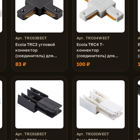
Арт. TRC03BECT
Арт. TRC04WECT
Ecola TRC3 угловой
Ecola TRC4 Т-
E
коннектор
коннектор
(соединитель) для
(соединитель) для
трекового
трекового
83 ₽
100 ₽
шинопровода Черный
шинопровода Белый
Арт. TRC01BECT
Арт. TRC01WECT