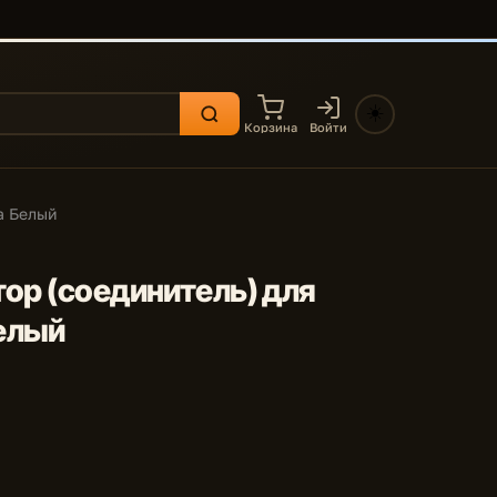
☀️
Корзина
Войти
а Белый
тор (соединитель) для
елый