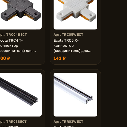
Арт. TRC04BECT
Арт. TRC05WECT
cola TRC4 Т-
Ecola TRC5 Х-
коннектор
коннектор
(соединитель) для
(соединитель) для
трекового
трекового
100 ₽
143 ₽
шинопровода Черный
шинопровода Белый
Арт. TRR03BECT
Арт. TRR03WECT