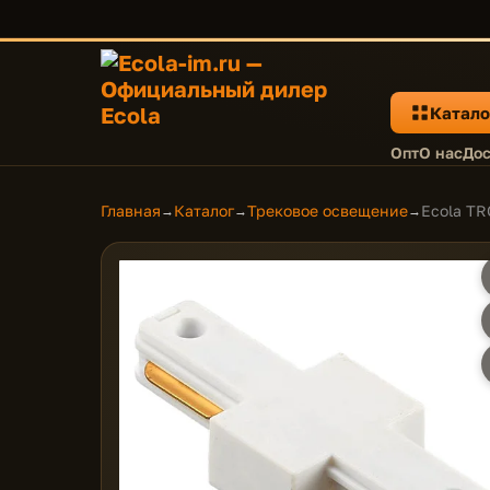
Катало
Опт
О нас
Дос
Главная
Каталог
Трековое освещение
Ecola TR
→
→
→