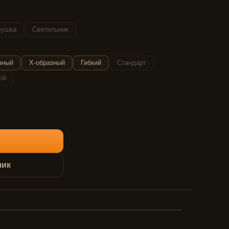
лушка
Светильник
зный
Х-образный
Гибкий
Стандарт
ой
лик