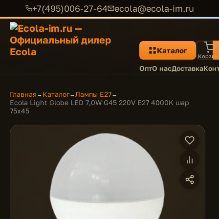
+7(495)006-27-64
ecola@ecola-im.ru
Каталог
Корзин
Опт
О нас
Доставка
Кон
Главная
Каталог
Лампы E27
→
→
→
Ecola Light Globe LED 7,0W G45 220V E27 4000K шар
75x45