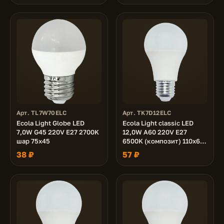
Арт. TL7W70ELC
Арт. TK7D12ELC
Ecola Light Globe LED
Ecola Light classic LED
7,0W G45 220V E27 2700K
12,0W A60 220V E27
шар 75x45
6500K (композит) 110x60
(1 из ч/б уп. по 4)
38 ₽
57 ₽