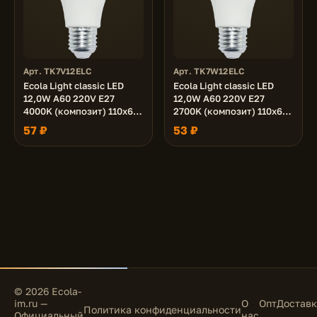
Арт. TK7V12ELC
Арт. TK7W12ELC
Ecola Light classic LED
Ecola Light classic LED
12,0W A60 220V E27
12,0W A60 220V E27
4000K (композит) 110x60
2700K (композит) 110x60
(1 из ч/б уп. по 4)
(1 из ч/б уп. по 4)
57 ₽
53 ₽
© 2026 Ecola-
im.ru —
О
Опт
Доставк
Политика конфиденциальности
Официальный
нас