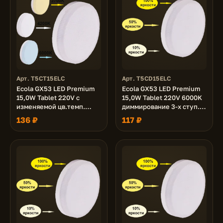
Арт. T5CT15ELC
Арт. T5CD15ELC
Ecola GX53 LED Premium
Ecola GX53 LED Premium
15,0W Tablet 220V с
15,0W Tablet 220V 6000K
изменяемой цв.темп.
диммирование 3-х ступ.
(2700/4200/6000K)
(100% -50% - 10% )
136 ₽
117 ₽
матовая 27x75
матовая 27x75