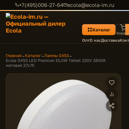
+7(495)006-27-64
ecola@ecola-im.ru
Каталог
Корзин
Опт
О нас
Доставка
Кон
Главная
Каталог
Лампы GX53
→
→
→
Ecola GX53 LED Premium 15,0W Tablet 220V 2800K
матовая 27x75