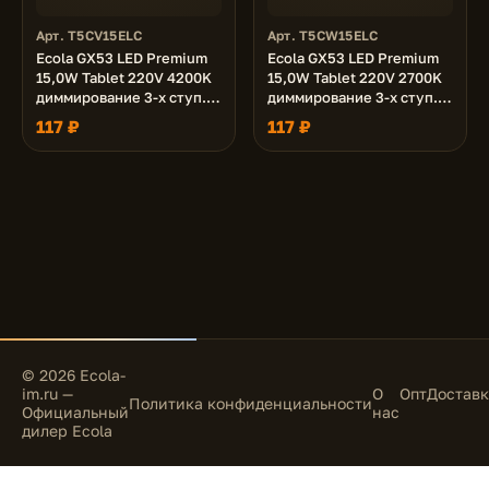
Арт. T5CV15ELC
Арт. T5CW15ELC
Ecola GX53 LED Premium
Ecola GX53 LED Premium
15,0W Tablet 220V 4200K
15,0W Tablet 220V 2700K
диммирование 3-х ступ.
диммирование 3-х ступ.
(100% -50% - 10% )
(100% -50% - 10% )
117 ₽
117 ₽
матовая 27x75
матовая 27x75
© 2026 Ecola-
im.ru —
О
Опт
Доставк
Политика конфиденциальности
Официальный
нас
дилер Ecola