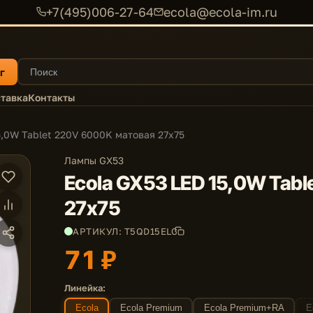
+7(495)006-27-64
ecola@ecola-im.ru
г
тавка
Контакты
5,0W Tablet 220V 6000K матовая 27x75
Лампы GX53
Ecola GX53 LED 15,0W Tab
27x75
АРТИКУЛ: T5QD15ELC
71 ₽
Линейка:
Ecola
Ecola Premium
Ecola Premium+RA
E