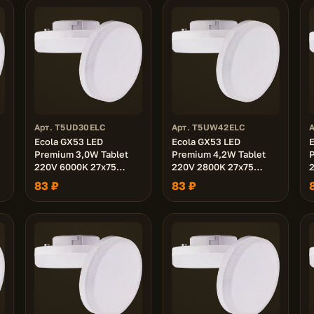
Арт. T5UD30ELC
Арт. T5UW42ELC
Ecola GX53 LED
Ecola GX53 LED
E
Premium 3,0W Tablet
Premium 4,2W Tablet
220V 6000K 27x75
220V 2800K 27x75
матовая 30000h
матовая 30000h
83 ₽
83 ₽