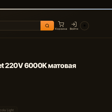
☀️
Корзина
Войти
let 220V 6000K матовая
cola Light