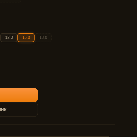
12,0
15,0
18,0
лик