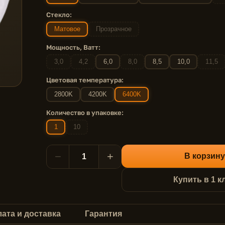
Стекло:
Матовое
Прозрачное
Мощность, Ватт:
3,0
4,2
6,0
8,0
8,5
10,0
11,5
Цветовая температура:
2800K
4200K
6400K
Количество в упаковке:
1
10
−
+
В корзину
Купить в 1 к
ата и доставка
Гарантия