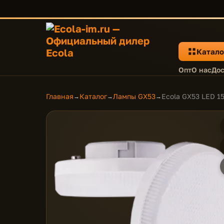
Катало
Опт
О нас
Дос
Главная
Каталог
Лампы GX53
Ecola GX53 LED 1
→
→
→