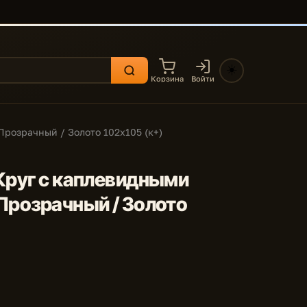
☀️
Корзина
Войти
Прозрачный / Золото 102x105 (к+)
 Круг с каплевидными
 Прозрачный / Золото