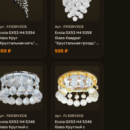
Арт. FX53RVECB
Арт. FR53RVECB
Ecola GX53 H4 5354
Ecola GX53 H4 5358
lass Круг
Glass Квадрат
Хрустальная нить"
"Хрустальная гроздь"
Прозрачный и Черный
Прозрачный / Хром
559 ₽
585 ₽
 Хром 330x105 (к+)
150x110x110 (к+)
Арт. FB53RVECB
Арт. FL53RVECB
Ecola GX53 H4 5346
Ecola GX53 H4 5346
lass Круглый с
Glass Круглый с