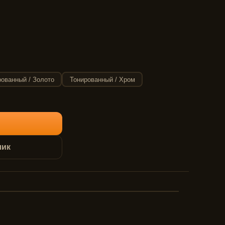
рованный / Золото
Тонированный / Хром
лик