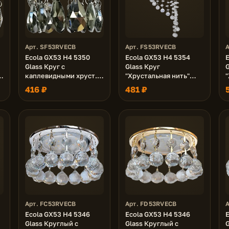
Арт. SF53RVECB
Арт. FS53RVECB
Ecola GX53 H4 5350
Ecola GX53 H4 5354
Glass Круг с
Glass Круг
G
каплевидными хруст.
"Хрустальная нить"
"
на прямом подвесе
Прозрачный / Хром
416 ₽
481 ₽
о
Тонированный / Хром
330x105 (к+)
/
102x105 (к+)
Арт. FC53RVECB
Арт. FD53RVECB
Ecola GX53 H4 5346
Ecola GX53 H4 5346
Glass Круглый с
Glass Круглый с
G