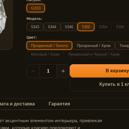
GX53
Модель:
5343
5344
5346
5350
5354
5358
Цвет:
Прозрачный / Золото
Прозрачный / Хром
Тони
Матовый / Хром
Прозрачный и Черный / Хром
−
+
В корзину
Купить в 1 к
ата и доставка
Гарантия
ет акцентным элементом интерьера, привлекая
ами, которые красиво преломляют и