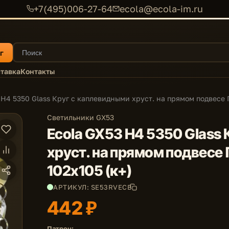
+7(495)006-27-64
ecola@ecola-im.ru
г
тавка
Контакты
 H4 5350 Glass Круг с каплевидными хруст. на прямом подвесе 
Светильники GX53
Ecola GX53 H4 5350 Glass
хруст. на прямом подвесе
102x105 (к+)
АРТИКУЛ: SE53RVECB
442 ₽
Патрон: