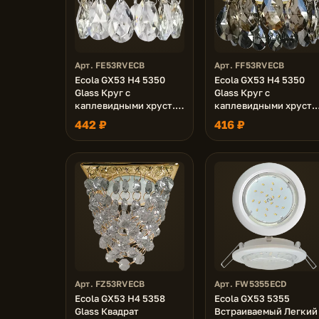
Арт. FE53RVECB
Арт. FF53RVECB
Ecola GX53 H4 5350
Ecola GX53 H4 5350
Glass Круг с
Glass Круг с
каплевидными хруст.
каплевидными хруст.
на прямом подвесе
на прямом подвесе
442 ₽
416 ₽
Прозрачный / Хром
Тонированный / Золот
102x105 (к+)
102x105 (к+)
Арт. FZ53RVECB
Арт. FW5355ECD
Ecola GX53 H4 5358
Ecola GX53 5355
Glass Квадрат
Встраиваемый Легкий