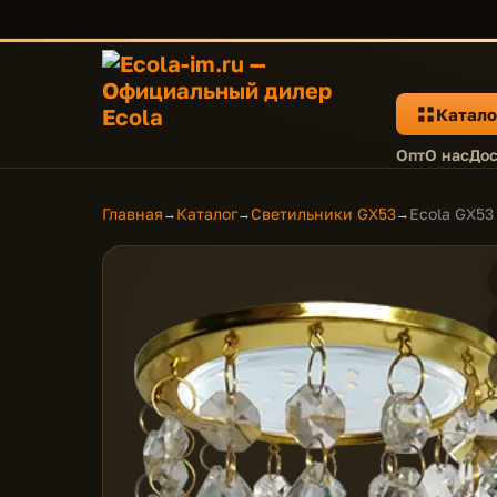
Катало
Опт
О нас
Дос
Главная
Каталог
Светильники GX53
Ecola GX53
→
→
→