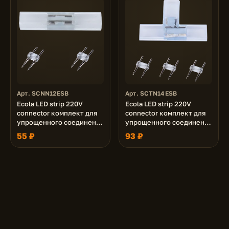
Арт. SCNN12ESB
Арт. SCTN14ESB
Ecola LED strip 220V
Ecola LED strip 220V
connector комплект для
connector комплект для
упрощенного соединения
упрощенного соединения
лента-лента 2-х конт для
"T"лента-лента 2-х конт
55 ₽
93 ₽
ленты IP68 12x7
для ленты IP68 14x7