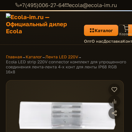
+7(495)006-27-64
ecola@ecola-im.ru
Каталог
Корзин
Опт
О нас
Доставка
Кон
Главная
Каталог
Лента LED 220V
→
→
→
Ecola LED strip 220V connector комплект для упрощенного
соединения лента-лента 4-х конт для ленты IP68 RGB
16x8