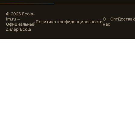
© 2026 Ecola-
im.ru —
О
Опт
Доставк
Политика конфиденциальности
Официальный
нас
дилер Ecola