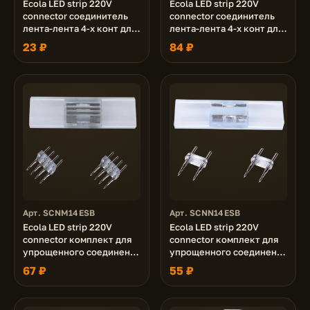
Ecola LED strip 220V
Ecola LED strip 220V
connector соединитель
connector соединитель
лента-лента 4-х конт для
лента-лента 4-х конт для
ленты IP68 RGB 16x8 уп. 1
ленты IP68 RGB 16x8 уп. 5
23 ₽
84 ₽
шт.
шт.
Арт. SCNM14ESB
Арт. SCNN14ESB
Ecola LED strip 220V
Ecola LED strip 220V
connector комплект для
connector комплект для
упрощенного соединения
упрощенного соединения
лента-лента 4-х конт для
лента-лента 2-х конт для
67 ₽
55 ₽
ленты IP68 RGB 14x7
ленты IP68 14x7