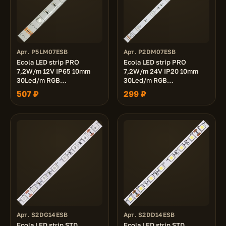
Арт. P5LM07ESB
Арт. P2DM07ESB
Ecola LED strip PRO
Ecola LED strip PRO
7,2W/m 12V IP65 10mm
7,2W/m 24V IP20 10mm
30Led/m RGB
30Led/m RGB
разноцветная
разноцветная
507 ₽
299 ₽
светодиодная лента на
светодиодная лента на
катушке 5м.
катушке 5м.
Арт. S2DG14ESB
Арт. S2DD14ESB
Ecola LED strip STD
Ecola LED strip STD