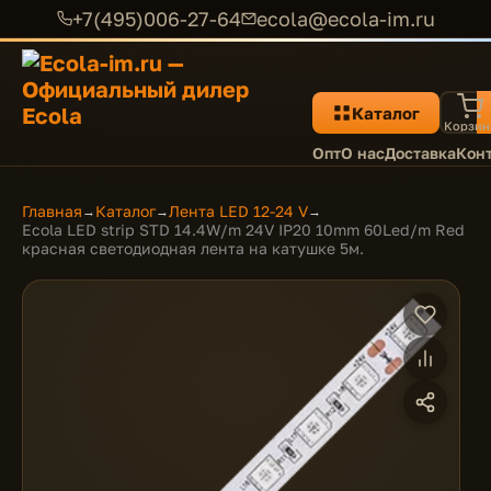
+7(495)006-27-64
ecola@ecola-im.ru
Каталог
Корзин
Опт
О нас
Доставка
Кон
Главная
Каталог
Лента LED 12-24 V
→
→
→
Ecola LED strip STD 14.4W/m 24V IP20 10mm 60Led/m Red
красная светодиодная лента на катушке 5м.