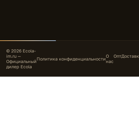
© 2026 Ecola-
im.ru —
О
Опт
Доставк
Политика конфиденциальности
Официальный
нас
дилер Ecola