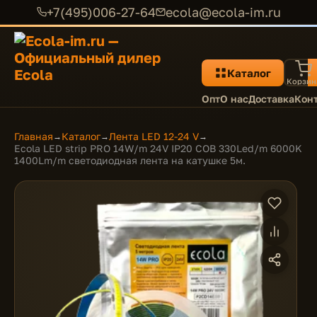
+7(495)006-27-64
ecola@ecola-im.ru
Каталог
Корзин
Опт
О нас
Доставка
Кон
Главная
Каталог
Лента LED 12-24 V
→
→
→
Ecola LED strip PRO 14W/m 24V IP20 COB 330Led/m 6000K
1400Lm/m светодиодная лента на катушке 5м.