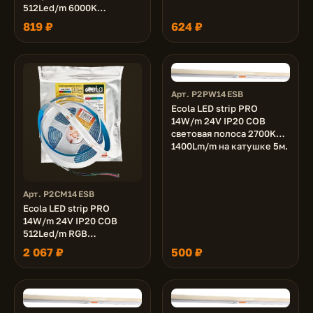
512Led/m 6000K
1400Lm/m светодиодная
819 ₽
624 ₽
лента на катушке 5м.
Арт. P2PW14ESB
Ecola LED strip PRO
14W/m 24V IP20 COB
световая полоса 2700K
1400Lm/m на катушке 5м.
Арт. P2CM14ESB
Ecola LED strip PRO
14W/m 24V IP20 COB
512Led/m RGB
светодиодная лента на
2 067 ₽
500 ₽
катушке 5м.