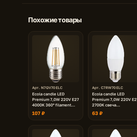
Похожие товары
Арт. N7QV70ELC
Арт. C7RW70ELC
Ecola candle LED
Ecola candle LED
Premium 7,0W 220V E27
Premium 7,0W 220V E2
4000K 360° filament
2700K свеча
прозр. нитевидная
(композит) 103x37
107 ₽
63 ₽
свеча (Ra 80, 100 Lm/W,
КП=0) 96х37