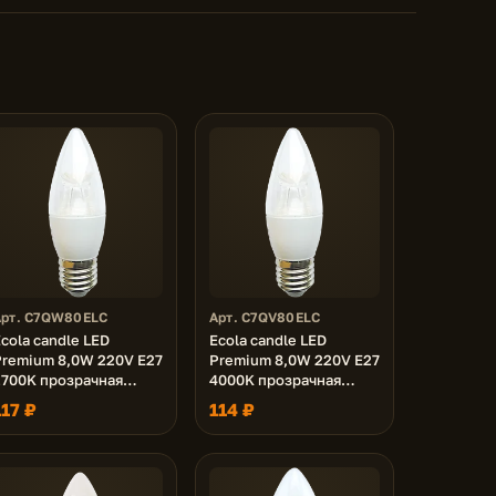
Арт. C7QW80ELC
Арт. C7QV80ELC
cola candle LED
Ecola candle LED
Premium 8,0W 220V E27
Premium 8,0W 220V E27
2700K прозрачная
4000K прозрачная
веча с линзой
свеча с линзой
117 ₽
114 ₽
(композит) 105x37
(композит) 105x37