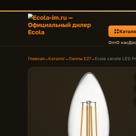
Катало
Опт
О нас
Дос
Главная
Каталог
Лампы E27
Ecola candle LED P
→
→
→