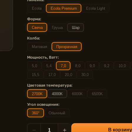
Ecola
Ecola Premium
Ecola Light
Форма:
Свеча
Груша
Шар
Колба:
Матовая
Прозрачная
Мощность, Ватт:
5,0
5,4
7,0
8,0
9,0
9,2
10,0
15,5
17,0
20,0
30,0
Цветовая температура:
2700K
4000K
6000K
6500K
Угол освещения:
360°
Обычный
−
+
В корзину