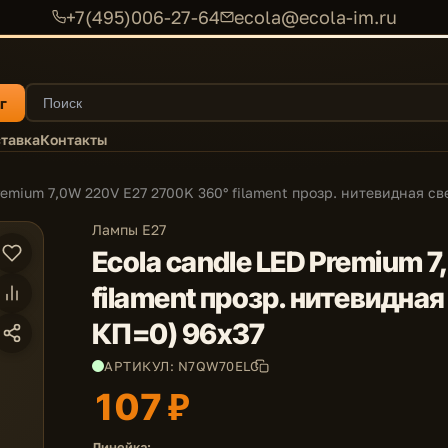
+7(495)006-27-64
ecola@ecola-im.ru
г
тавка
Контакты
remium 7,0W 220V E27 2700K 360° filament прозр. нитевидная св
Лампы E27
Ecola candle LED Premium 
filament прозр. нитевидная
КП=0) 96х37
АРТИКУЛ: N7QW70ELC
107 ₽
Линейка: