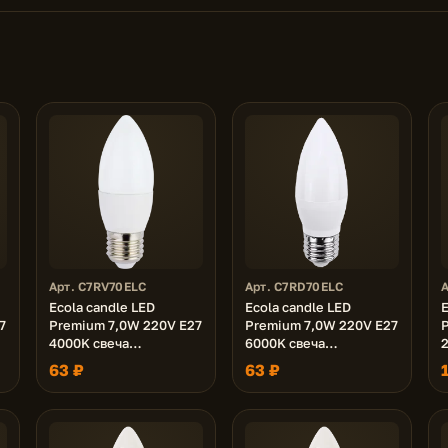
Арт. C7RV70ELC
Арт. C7RD70ELC
Ecola candle LED
Ecola candle LED
E
7
Premium 7,0W 220V E27
Premium 7,0W 220V E27
4000K свеча
6000K свеча
(композит) 103x37
(композит) 103x37
с
63 ₽
63 ₽