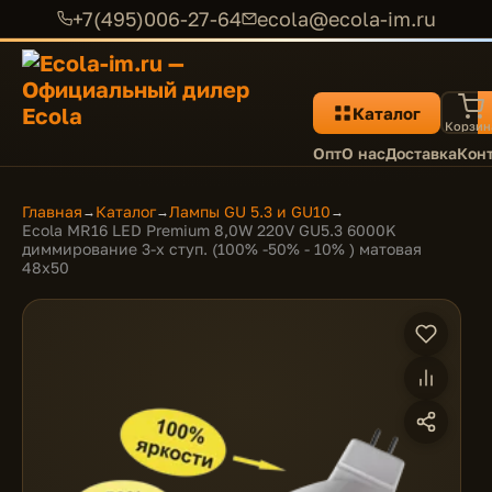
+7(495)006-27-64
ecola@ecola-im.ru
Каталог
Корзин
Опт
О нас
Доставка
Кон
Главная
Каталог
Лампы GU 5.3 и GU10
→
→
→
Ecola MR16 LED Premium 8,0W 220V GU5.3 6000K
диммирование 3-х ступ. (100% -50% - 10% ) матовая
48x50