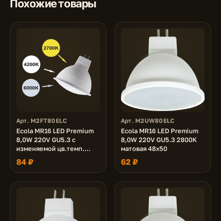
Похожие товары
Арт. M2FT80ELC
Арт. M2UW80ELC
Ecola MR16 LED Premium
Ecola MR16 LED Premium
8,0W 220V GU5.3 с
8,0W 220V GU5.3 2800K
изменяемой цв.темп.
матовая 48x50
(6500/4200/2700K)
84 ₽
62 ₽
матовая 48x50