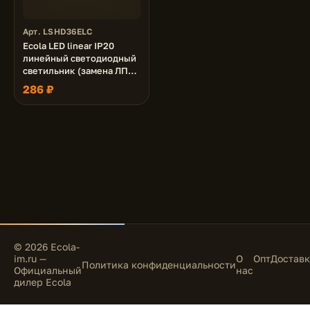
Арт. LSHD36ELC
Ecola LED linear IP20
линейный светодиодный
светильник (замена ЛПО)
36W 220V 6500K
286 ₽
1200x75x25
© 2026 Ecola-
im.ru —
О
Опт
Доставк
Политика конфиденциальности
Официальный
нас
дилер Ecola