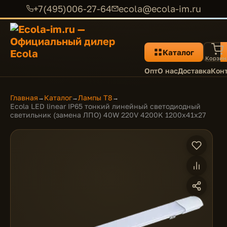
+7(495)006-27-64
ecola@ecola-im.ru
Каталог
Корзин
Опт
О нас
Доставка
Кон
Главная
Каталог
Лампы T8
→
→
→
Ecola LED linear IP65 тонкий линейный светодиодный
светильник (замена ЛПО) 40W 220V 4200K 1200x41x27