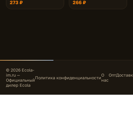
273 ₽
266 ₽
Черный 125x95x30
Черный 125x95x30
© 2026 Ecola-
im.ru —
О
Опт
Доставк
Политика конфиденциальности
Официальный
нас
дилер Ecola