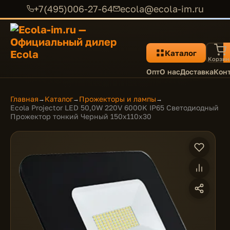
+7(495)006-27-64
ecola@ecola-im.ru
Каталог
Корзин
Опт
О нас
Доставка
Кон
Главная
Каталог
Прожекторы и лампы
→
→
→
Ecola Projector LED 50,0W 220V 6000K IP65 Светодиодный
Прожектор тонкий Черный 150x110x30