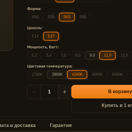
Форма:
R50
R39
R63
R80
Цоколь:
E14
E27
Мощность, Ватт:
5,2
5,4
7,0
8,0
9,0
11,0
12,0
Цветовая температура:
2700K
2800K
4200K
6000K
6400K
−
+
В корзину
Купить в 1 к
ата и доставка
Гарантия