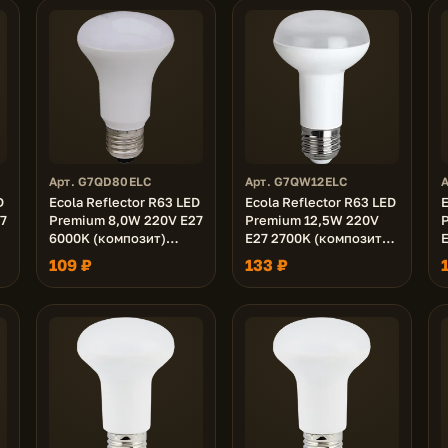
Арт. G7QD80ELC
Арт. G7QW12ELC
D
Ecola Reflector R63 LED
Ecola Reflector R63 LED
E
7
Premium 8,0W 220V E27
Premium 12,5W 220V
6000K (композит)
E27 2700K (композит)
102x63
102x63
109 ₽
133 ₽