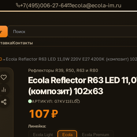
+7(495)006-27-64
ecola@ecola-im.ru
г
тавка
Контакты
0
Ecola Reflector R63 LED 11,0W 220V E27 4200K (композит) 10
→
Рефлекторы R39, R50, R63 и R80
Ecola Reflector R63 LED 1
(композит) 102x63
АРТИКУЛ: G7KV11ELC
107 ₽
Линейка:
Ecola Light
Ecola
Ecola Premium