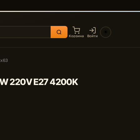
☀️
Корзина
Войти
2x63
1,0W 220V E27 4200K