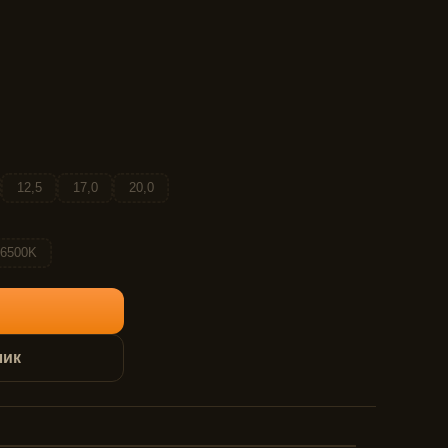
12,5
17,0
20,0
6500K
лик