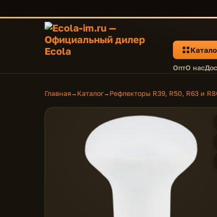
Катало
Опт
О нас
Дос
Главная
Каталог
Рефлекторы R39, R50, R63 и R8
→
→