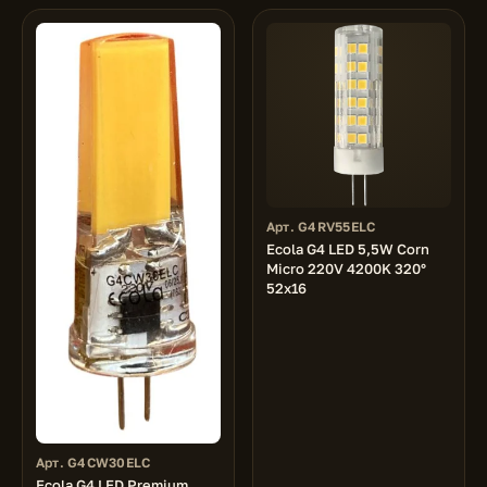
Арт. G4RV55ELC
Ecola G4 LED 5,5W Corn
Micro 220V 4200K 320°
52x16
Арт. G4CW30ELC
Ecola G4 LED Premium