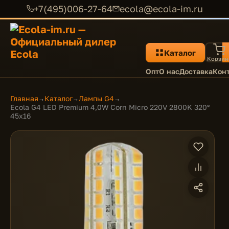
+7(495)006-27-64
ecola@ecola-im.ru
Каталог
Корзин
Опт
О нас
Доставка
Кон
Главная
Каталог
Лампы G4
→
→
→
Ecola G4 LED Premium 4,0W Corn Micro 220V 2800K 320°
45x16