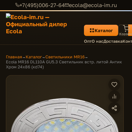
+7(495)006-27-64
ecola@ecola-im.ru
Каталог
Корзин
Опт
О нас
Доставка
Кон
Главная
Каталог
Светильники MR16
→
→
→
Ecola MR16 DL110A GU5.3 Светильник встр. литой Антик
Хром 24x86 (кd74)