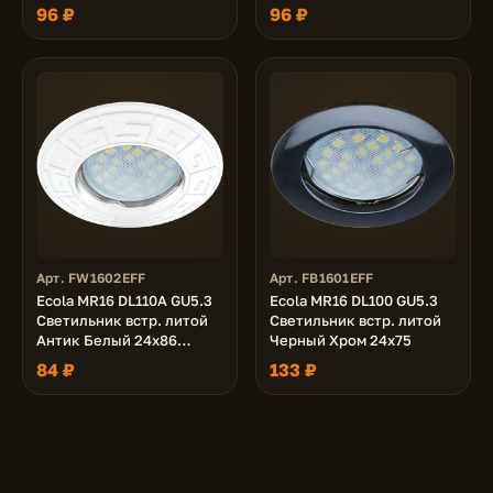
(кd74)
(кd74)
96 ₽
96 ₽
Арт. FW1602EFF
Арт. FB1601EFF
Ecola MR16 DL110A GU5.3
Ecola MR16 DL100 GU5.3
Светильник встр. литой
Светильник встр. литой
Антик Белый 24x86
Черный Хром 24x75
(кd74)
84 ₽
133 ₽