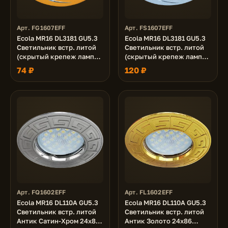
Арт. FG1607EFF
Арт. FS1607EFF
Ecola MR16 DL3181 GU5.3
Ecola MR16 DL3181 GU5.3
Светильник встр. литой
Светильник встр. литой
(скрытый крепеж лампы)
(скрытый крепеж лампы)
матовое Золото/Алюм
матовый Хром/Алюм
74 ₽
120 ₽
Вихрь 23x78 (кd74)
Вихрь 23x78 (кd74)
Арт. FQ1602EFF
Арт. FL1602EFF
Ecola MR16 DL110A GU5.3
Ecola MR16 DL110A GU5.3
Светильник встр. литой
Светильник встр. литой
Антик Сатин-Хром 24x86
Антик Золото 24x86