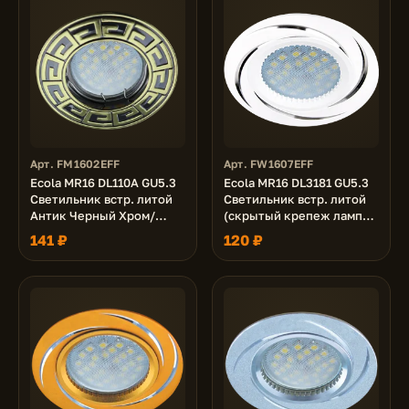
Арт. FM1602EFF
Арт. FW1607EFF
Ecola MR16 DL110A GU5.3
Ecola MR16 DL3181 GU5.3
Светильник встр. литой
Светильник встр. литой
Антик Черный Хром/
(скрытый крепеж лампы)
Золото 24x86 (кd74)
Белый/Алюм Вихрь 23x78
141 ₽
120 ₽
(кd74)