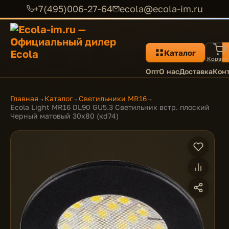
+7(495)006-27-64
ecola@ecola-im.ru
Каталог
Корзин
Опт
О нас
Доставка
Кон
Главная
Каталог
Светильники MR16
→
→
→
Ecola Light MR16 DL90 GU5.3 Светильник встр. плоский
Черный матовый 30x80 (кd74)