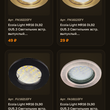
Арт. FN1622EFY
Арт. FN1612EFY
Ecola Light MR16 DL92
Ecola Light MR16 DL92
GU5.3 Светильник встр.
GU5.3 Светильник встр.
выпуклый
выпуклый
Перламутровое золото
Перламутровое золото
49 ₽
29 ₽
30x80 - 2pack (кd74)
30x80 (кd74)
Арт. FU1621EFY
Арт. FA1611EFY
Ecola Light MR16 DL90
Ecola Light MR16 DL90
GU5.3 Светильник встр.
GU5.3 Светильник встр.