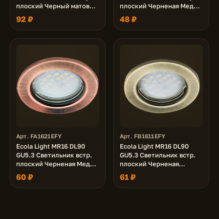
плоский Черный матовый
плоский Черненая Медь
30x80 - 2pack (кd74)
30x80 (кd74)
92 ₽
48 ₽
Арт. FA1621EFY
Арт. FB1611EFY
Ecola Light MR16 DL90
Ecola Light MR16 DL90
GU5.3 Светильник встр.
GU5.3 Светильник встр.
плоский Черненая Медь
плоский Черненая
30x80 - 2pack (кd74)
Бронза 30x80 (кd74)
60 ₽
61 ₽