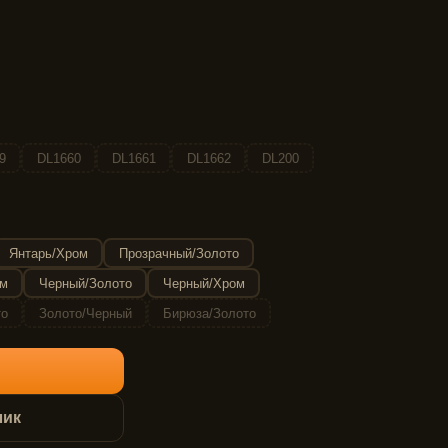
9
DL1660
DL1661
DL1662
DL200
Янтарь/Хром
Прозрачный/Золото
ом
Черный/Золото
Черный/Хром
то
Золото/Черный
Бирюза/Золото
лик