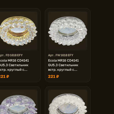
рт. FD1618EFY
Арт. FW1618EFY
Ecola MR16 CD4141
Ecola MR16 CD4141
GU5.3 Светильник
GU5.3 Светильник
стр. круглый с
встр. круглый с
хрусталиками
хрусталиками
221 ₽
221 ₽
Прозрачный/Золото
Прозрачный/Хром
0x90 (кd74)
50x90 (кd74)