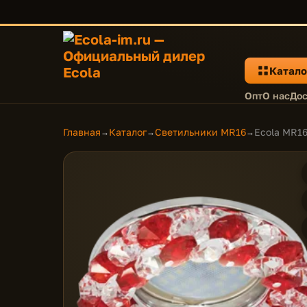
Катало
Опт
О нас
Дос
Главная
Каталог
Светильники MR16
Ecola MR16
→
→
→