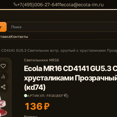
+7(495)006-27-64
ecola@ecola-im.ru
г
тавка
Контакты
 CD4141 GU5.3 Светильник встр. круглый с хрусталиками Проз
Светильники MR16
Ecola MR16 CD4141 GU5.3 С
хрусталиками Прозрачный
(кd74)
АРТИКУЛ: FR1618EFY
136 ₽
Патрон: