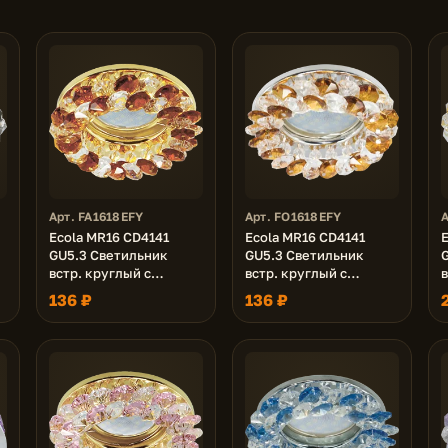
Арт. FA1618EFY
Арт. FO1618EFY
А
Ecola MR16 CD4141
Ecola MR16 CD4141
GU5.3 Светильник
GU5.3 Светильник
встр. круглый с
встр. круглый с
в
хрусталиками
хрусталиками
136 ₽
136 ₽
/
Прозрачный и Янтарь/
Прозрачный и Янтарь/
Золото 50x90 (кd74)
Хром 50x90 (кd74)
5