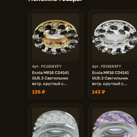
Арт. FG1618EFY
Арт. FB1618EFY
Ecola MR16 CD4141
Ecola MR16 CD4141
GU5.3 Светильник
GU5.3 Светильник
встр. круглый с
встр. круглый с
хрусталиками
хрусталиками
136 ₽
143 ₽
Прозрачный и Черный/
Прозрачный и Черный
Золото 50x90 (кd74)
Хром 50x90 (кd74)