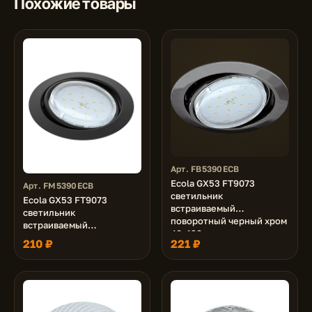
Похожие товары
Арт. FB5390ECB
Ecola GX53 FT9073
Арт. FM5390ECB
светильник
Ecola GX53 FT9073
встраиваемый
светильник
поворотный черный хром
встраиваемый
40x120
поворотный черный
210 ₽
221 ₽
матовый 40x120