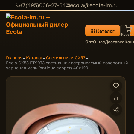
+7(495)006-27-64
ecola@ecola-im.ru
Каталог
Корзин
Опт
О нас
Доставка
Кон
Главная
Каталог
Светильники GX53
→
→
→
Ecola GX53 FT9073 светильник встраиваемый поворотный
черненая медь (antique copper) 40x120