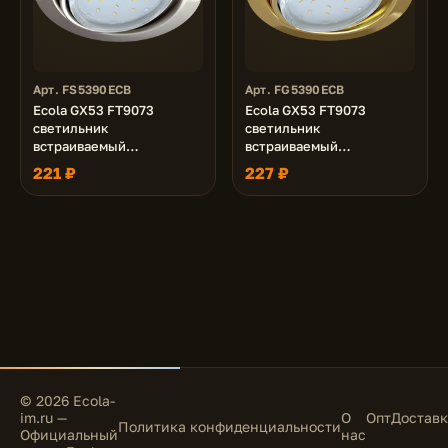
Арт. FS5390ECB
Арт. FG5390ECB
Ecola GX53 FT9073
Ecola GX53 FT9073
светильник
светильник
встраиваемый
встраиваемый
поворотный сатин-хром
поворотный золото
221 ₽
227 ₽
40x120
40x120
© 2026 Ecola-
im.ru —
О
Опт
Доставк
Политика конфиденциальности
Официальный
нас