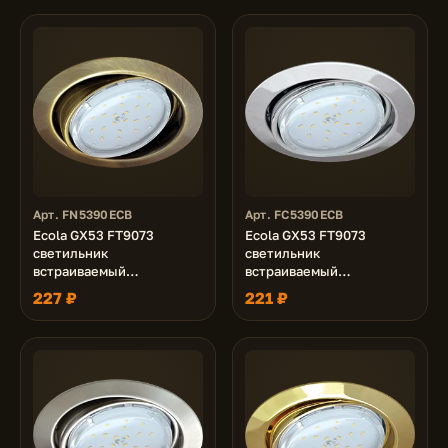
Арт. FN5390ECB
Арт. FC5390ECB
Ecola GX53 FT9073
Ecola GX53 FT9073
светильник
светильник
встраиваемый
встраиваемый
поворотный черненая
поворотный хром 40x120
227 ₽
221 ₽
бронза (antique brass)
40x120