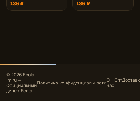
Прозрачный и Янтарь/
Прозрачный и Аметист/
136 ₽
136 ₽
Золото 63x85 (кd74)
Хром 63x85 (кd74)
© 2026 Ecola-
im.ru —
О
Опт
Доставк
Политика конфиденциальности
Официальный
нас
дилер Ecola