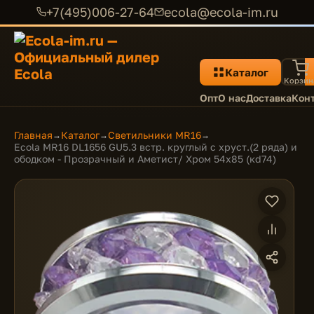
+7(495)006-27-64
ecola@ecola-im.ru
Каталог
Корзин
Опт
О нас
Доставка
Кон
Главная
Каталог
Светильники MR16
→
→
→
Ecola MR16 DL1656 GU5.3 встр. круглый с хруст.(2 ряда) и
ободком - Прозрачный и Аметист/ Хром 54x85 (кd74)