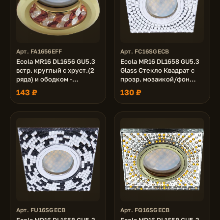
Арт. FA1656EFF
Арт. FC16SGECB
Ecola MR16 DL1656 GU5.3
Ecola MR16 DL1658 GU5.3
встр. круглый с хруст.(2
Glass Стекло Квадрат с
ряда) и ободком -
прозр. мозаикой/фон
Прозрачный и Янтарь/
зерк./центр.часть хром
143 ₽
130 ₽
Золото 54x85 (кd74)
28x95x95
Арт. FU16SGECB
Арт. FQ16SGECB