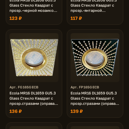
Ecola MR16 DL1658 GU5.3
Ecola MR16 DL1658 GU5.3
Glass Стекло Квадрат с
Glass Стекло Квадрат с
прозр.-черной мозаикой/
прозр.-янтарной
фон зерк../центр.часть
мозаикой/фон зерк../
123 ₽
117 ₽
хром 28x95x95
центр.часть черненая
бронза 25x95x95
Арт. FG16SGECB
Арт. FP16SGECB
Ecola MR16 DL1659 GU5.3
Ecola MR16 DL1659 GU5.3
Glass Стекло Квадрат с
Glass Стекло Квадрат с
прозр.стразами (оправа
прозр.стразами (оправа
золото)/фон зерк./
золото)/фон черный./
136 ₽
139 ₽
центр.часть золото
центр.часть золото
30x95x95
30x95x95