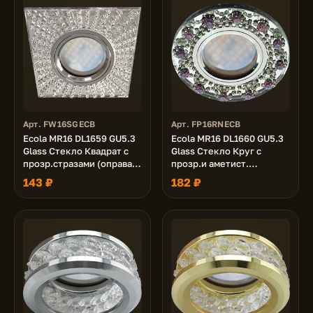
Арт. FW16SGECB
Арт. FP16RNECB
Ecola MR16 DL1659 GU5.3
Ecola MR16 DL1660 GU5.3
Glass Стекло Квадрат с
Glass Стекло Круг с
прозр.стразами (оправа
прозр.и аметист.
хром)/фон зерк./
стразами Корона (оправа
143 ₽
182 ₽
центр.часть хром
хром)/фон зерк./
30x95x95
центр.часть хром 28x93