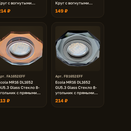
Круг с вогнутыми
Круг с вогнутыми
гранями Хром / Хром
гранями Черный /
214 ₽
149 ₽
5x90 (кd74)
Черный хром 25x90
(кd74)
рт. FA1652EFF
Арт. FB1652EFF
Ecola MR16 DL1652
Ecola MR16 DL1652
U5.3 Glass Стекло 8-
GU5.3 Glass Стекло 8-
угольник с прямыми
угольник с прямыми
ранями Янтарь /
гранями Черный /
113 ₽
214 ₽
Черненая медь 25x90
Черный хром 25x90
кd74)
(кd74)