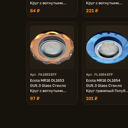
Круг с вогнутыми
Круг с вогнутыми
гранями Изумруд /
гранями Матовый /
84 ₽
221 ₽
Хром 25x90 (кd74)
Хром 25x90 (кd74)
Арт. FA1653EFF
Арт. FL1654EFF
Ecola MR16 DL1653
Ecola MR16 DL1654
GU5.3 Glass Стекло
GU5.3 Glass Стекло
Круг с вогнутыми
Круг граненый Голубо
гранями Янтарь /
/ Хром 25x90 (кd74)
97 ₽
101 ₽
Черненая медь 25x90
(кd74)