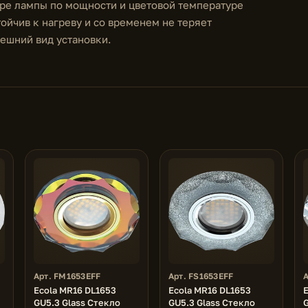
оре лампы по мощности и цветовой температуре
ойчив к нагреву и со временем не теряет
нешний вид установки.
Арт. FM1653EFF
Арт. FS1653EFF
А
Ecola MR16 DL1653
Ecola MR16 DL1653
GU5.3 Glass Стекло
GU5.3 Glass Стекло
G