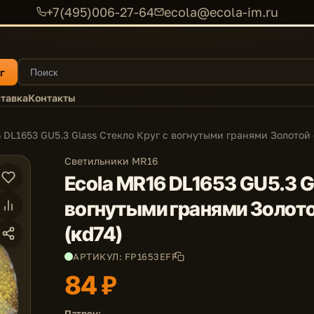
+7(495)006-27-64
ecola@ecola-im.ru
г
тавка
Контакты
 DL1653 GU5.3 Glass Стекло Круг с вогнутыми гранями Золотой 
Светильники MR16
Ecola MR16 DL1653 GU5.3 G
вогнутыми гранями Золото
(кd74)
АРТИКУЛ: FP1653EFF
84 ₽
Патрон: