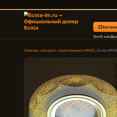
Катало
Опт
О нас
Дос
Главная
Каталог
Светильники MR16
Ecola MR16
→
→
→