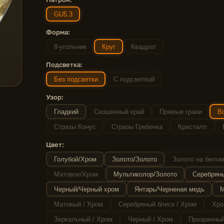
GU5.3
Форма:
8-угольник
Круг
Квадрат
Подсветка:
Без подсветки
С подсветкой
Узор:
Гладкий
Скошенный край
Прямые грани
Во
Стразы Конус
Стразы Гребенка
Кристалл
Цвет:
Голубой/Хром
Золото/Золото
Золото на белом
Матовое/Хром
Мультиколор/Золото
Серебряны
Черный/Черный хром
Янтарь/Черненая медь
М
Матовый / Хром
Серебряный блеск / Хром
Хро
Зеркальный / Хром
Черный / Хром
Прозрачный