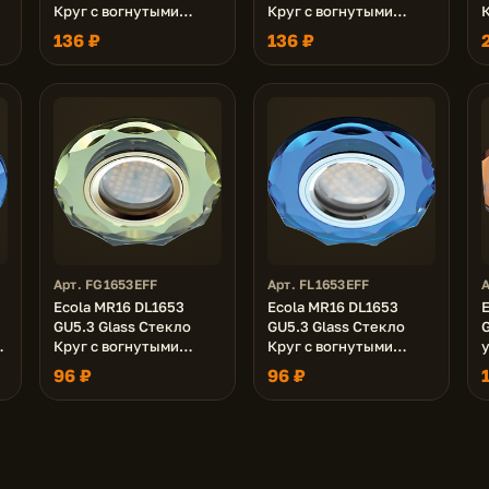
Круг с вогнутыми
Круг с вогнутыми
гранями Мультиколор /
гранями Серебряный
136 ₽
136 ₽
Золото 25x90 (кd74)
блеск / Хром 25x90
2
(кd74)
Арт. FG1653EFF
Арт. FL1653EFF
А
Ecola MR16 DL1653
Ecola MR16 DL1653
GU5.3 Glass Стекло
GU5.3 Glass Стекло
G
й
Круг с вогнутыми
Круг с вогнутыми
гранями Золото /
гранями Голубой /
г
96 ₽
96 ₽
Золото 25x90 (кd74)
Хром 25x90 (кd74)
(