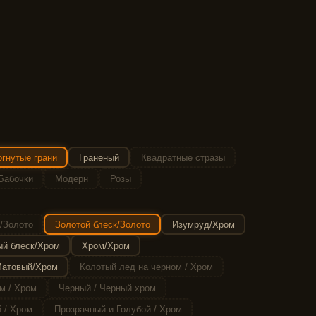
гнутые грани
Граненый
Квадратные стразы
Бабочки
Модерн
Розы
/Золото
Золотой блеск/Золото
Изумруд/Хром
й блеск/Хром
Хром/Хром
атовый/Хром
Колотый лед на черном / Хром
м / Хром
Черный / Черный хром
 / Хром
Прозрачный и Голубой / Хром