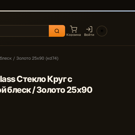
☀️
Корзина
Войти
блеск / Золото 25x90 (кd74)
lass Стекло Круг с
й блеск / Золото 25x90