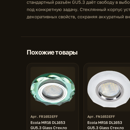
стандартный разъём GU5.3 даёт свободу в выб
под конкретную задачу. Стеклянный корпус уст
декоративных свойств, сохраняя аккуратный в
Похожие товары
Арт. FR1653EFF
Арт. FN1653EFF
Ecola MR16 DL1653
Ecola MR16 DL1653
GU5.3 Glass Стекло
GU5.3 Glass Стекло