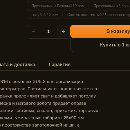
Прозрачный и Розовый / Хром
Прозрачный и Черны
Голубой / Хром
Светло-золотистый / Черненая мед
−
+
В корзину
Купить в 1 к
ата и доставка
Гарантия
R16 с цоколем GU5.3 для организации
интерьерах. Светильник выполнен из стекла
ранка преломляет свет и добавляет потолку
леска и матового золота придаёт оправе
ветки гостиных, спален, прихожих, торговых
лками. Компактные габариты 25x90 мм
 пространстве запотолочной ниши, а