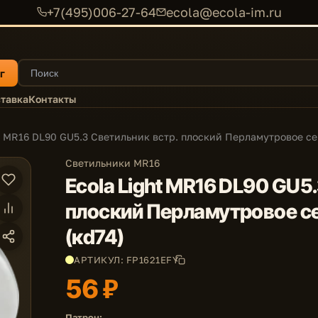
+7(495)006-27-64
ecola@ecola-im.ru
г
тавка
Контакты
t MR16 DL90 GU5.3 Светильник встр. плоский Перламутровое се
Светильники MR16
Ecola Light MR16 DL90 GU5
плоский Перламутровое се
(кd74)
АРТИКУЛ: FP1621EFY
56 ₽
Патрон: