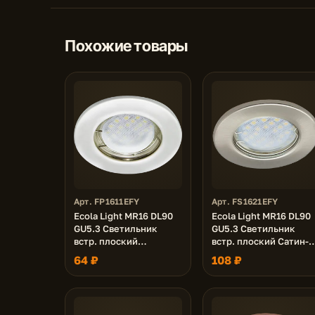
Похожие товары
Арт. FP1611EFY
Арт. FS1621EFY
Ecola Light MR16 DL90
Ecola Light MR16 DL90
GU5.3 Светильник
GU5.3 Светильник
встр. плоский
встр. плоский Сатин-
Перламутровое
Хром 30x80 - 2pack
64 ₽
108 ₽
серебро 30x80 (кd74)
(кd74)