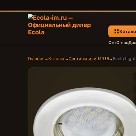
Катало
Опт
О нас
Дос
Главная
Каталог
Светильники MR16
Ecola Ligh
→
→
→