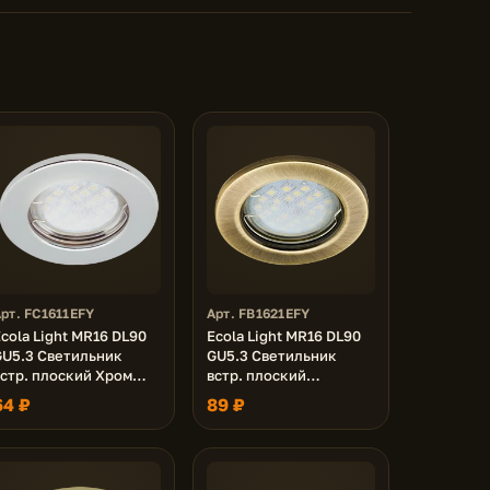
рт. FC1611EFY
Арт. FB1621EFY
cola Light MR16 DL90
Ecola Light MR16 DL90
GU5.3 Светильник
GU5.3 Светильник
встр. плоский Хром
встр. плоский
0x80 (кd74)
Черненая Бронза
64 ₽
89 ₽
30x80 - 2pack (кd74)