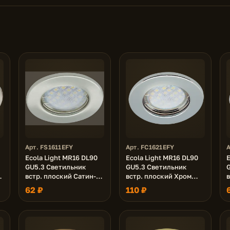
Арт. FS1611EFY
Арт. FC1621EFY
А
Ecola Light MR16 DL90
Ecola Light MR16 DL90
E
GU5.3 Светильник
GU5.3 Светильник
встр. плоский Сатин-
встр. плоский Хром
Хром 30x80 (кd74)
30x80 - 2pack (кd74)
3
62 ₽
110 ₽