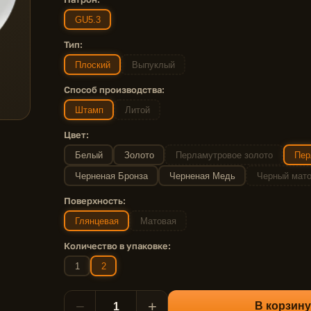
GU5.3
Тип:
Плоский
Выпуклый
Способ производства:
Штамп
Литой
Цвет:
Белый
Золото
Перламутровое золото
Пер
Черненая Бронза
Черненая Медь
Черный мат
Поверхность:
Глянцевая
Матовая
Количество в упаковке:
1
2
−
+
В корзину