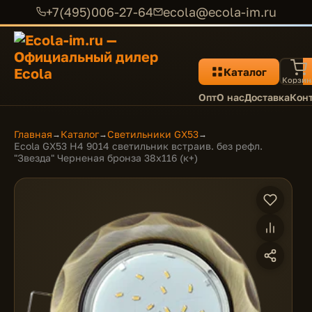
+7(495)006-27-64
ecola@ecola-im.ru
Каталог
Корзин
Опт
О нас
Доставка
Кон
Главная
Каталог
Светильники GX53
→
→
→
Ecola GX53 H4 9014 светильник встраив. без рефл.
"Звезда" Черненая бронза 38x116 (к+)