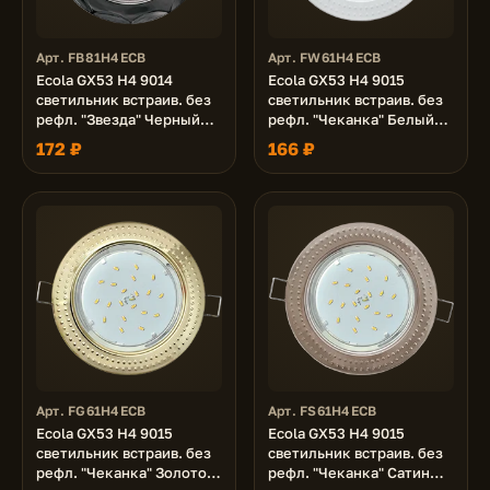
Арт. FB81H4ECB
Арт. FW61H4ECB
Ecola GX53 H4 9014
Ecola GX53 H4 9015
светильник встраив. без
светильник встраив. без
рефл. "Звезда" Черный
рефл. "Чеканка" Белый
хром 38x116 (к+)
43x115 (к+)
172 ₽
166 ₽
Арт. FG61H4ECB
Арт. FS61H4ECB
Ecola GX53 H4 9015
Ecola GX53 H4 9015
светильник встраив. без
светильник встраив. без
рефл. "Чеканка" Золото
рефл. "Чеканка" Сатин