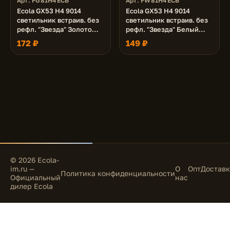
Арт. FG81H4ECB
Арт. FW81H4ECB
Ecola GX53 H4 9014
Ecola GX53 H4 9014
светильник встраив. без
светильник встраив. без
рефл. "Звезда" Золото
рефл. "Звезда" Белый
38x116 (к+)
38x116 (к+)
172 ₽
149 ₽
© 2026 Ecola-
im.ru —
О
Опт
Доставк
Политика конфиденциальности
Официальный
нас
дилер Ecola