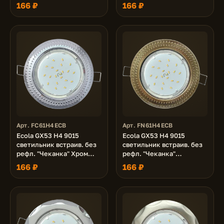
43x115 (к+)
хром 43x115 (к+)
166 ₽
166 ₽
Арт. FC61H4ECB
Арт. FN61H4ECB
Ecola GX53 H4 9015
Ecola GX53 H4 9015
светильник встраив. без
светильник встраив. без
рефл. "Чеканка" Хром
рефл. "Чеканка"
43x115 (к+)
Черненая бронза 43x115
166 ₽
166 ₽
(к+)