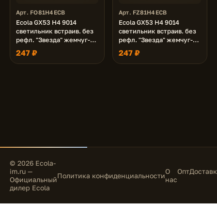
Арт. FO81H4ECB
Арт. FZ81H4ECB
Ecola GX53 H4 9014
Ecola GX53 H4 9014
светильник встраив. без
светильник встраив. без
рефл. "Звезда" жемчуг-
рефл. "Звезда" жемчуг-
черный хром 38x116 (к+)
хром 38x116 (к+)
247 ₽
247 ₽
© 2026 Ecola-
im.ru —
О
Опт
Доставк
Политика конфиденциальности
Официальный
нас
дилер Ecola