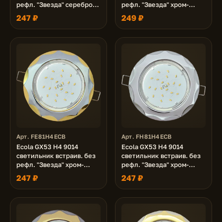
рефл. "Звезда" серебро-
рефл. "Звезда" хром-
черный хром 38x116 (к+)
жемчуг 38x116 (к+)
247 ₽
249 ₽
Арт. FE81H4ECB
Арт. FH81H4ECB
Ecola GX53 H4 9014
Ecola GX53 H4 9014
светильник встраив. без
светильник встраив. без
рефл. "Звезда" хром-
рефл. "Звезда" хром-
золото 38x116 (к+)
серебро 38x116 (к+)
247 ₽
247 ₽