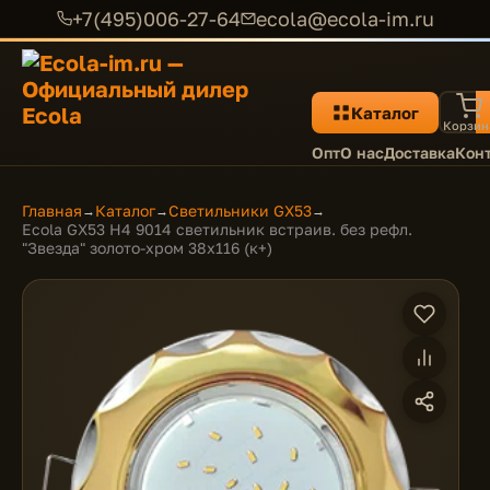
+7(495)006-27-64
ecola@ecola-im.ru
Каталог
Корзин
Опт
О нас
Доставка
Кон
Главная
Каталог
Светильники GX53
→
→
→
Ecola GX53 H4 9014 светильник встраив. без рефл.
"Звезда" золото-хром 38x116 (к+)