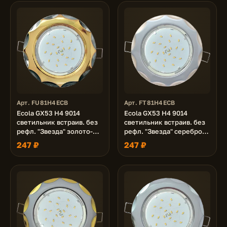
Арт. FU81H4ECB
Арт. FT81H4ECB
Ecola GX53 H4 9014
Ecola GX53 H4 9014
светильник встраив. без
светильник встраив. без
рефл. "Звезда" золото-
рефл. "Звезда" серебро-
черный хром 38x116 (к+)
жемчуг 38x116 (к+)
247 ₽
247 ₽