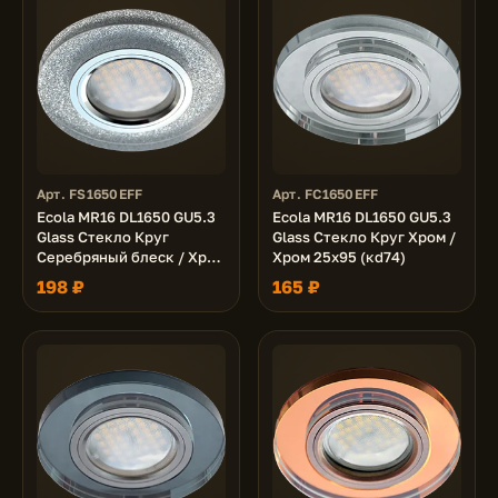
Арт. FS1650EFF
Арт. FC1650EFF
Ecola MR16 DL1650 GU5.3
Ecola MR16 DL1650 GU5.3
Glass Стекло Круг
Glass Стекло Круг Хром /
Серебряный блеск / Хром
Хром 25x95 (кd74)
25x95 (кd74)
198 ₽
165 ₽