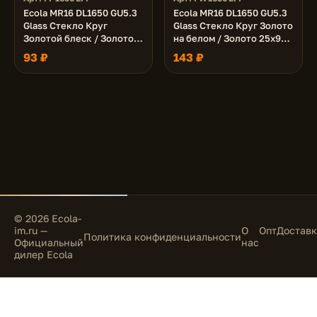
Ecola MR16 DL1650 GU5.3
Ecola MR16 DL1650 GU5.3
Glass Стекло Круг
Glass Стекло Круг Золото
Золотой блеск / Золото
на белом / Золото 25x95
25x95 (кd74)
(кd74)
93 ₽
143 ₽
© 2026 Ecola-
im.ru —
О
Опт
Доставк
Политика конфиденциальности
Официальный
нас
дилер Ecola