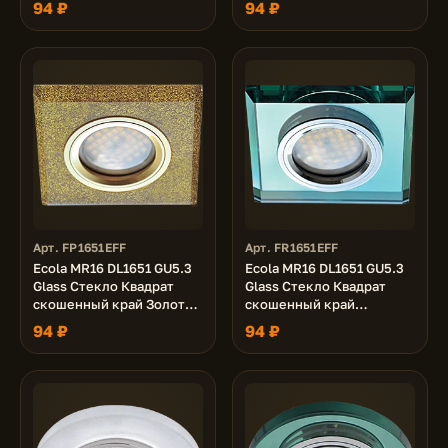
94 ₽
94 ₽
Арт. FP1651EFF
Арт. FR1651EFF
Ecola MR16 DL1651 GU5.3
Ecola MR16 DL1651 GU5.3
Glass Стекло Квадрат
Glass Стекло Квадрат
скошенный край Золотой
скошенный край
блеск / Золото 25x90x90
Изумруд / Хром 25x90x90
94 ₽
94 ₽
(кd74)
(кd74)