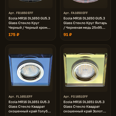
Арт. FB1650EFF
Арт. FA1650EFF
Ecola MR16 DL1650 GU5.3
Ecola MR16 DL1650 GU5.3
Glass Стекло Круг
Glass Стекло Круг Янтарь
Черный / Черный хром
/ Черненая медь 25x95
25x95 (кd74)
(кd74)
175 ₽
91 ₽
Арт. FL1651EFF
Арт. FG1651EFF
Ecola MR16 DL1651 GU5.3
Ecola MR16 DL1651 GU5.3
Glass Стекло Квадрат
Glass Стекло Квадрат
скошенный край Голубой
скошенный край Золото /
/ Хром 25x90x90 (кd74)
Золото 25x90x90 (кd74)