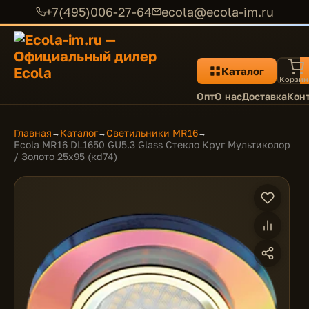
+7(495)006-27-64
ecola@ecola-im.ru
Каталог
Корзин
Опт
О нас
Доставка
Кон
Главная
Каталог
Светильники MR16
→
→
→
Ecola MR16 DL1650 GU5.3 Glass Стекло Круг Мультиколор
/ Золото 25x95 (кd74)