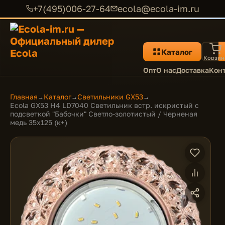
+7(495)006-27-64
ecola@ecola-im.ru
Каталог
Корзин
Опт
О нас
Доставка
Кон
Главная
Каталог
Светильники GX53
→
→
→
Ecola GX53 H4 LD7040 Светильник встр. искристый с
подсветкой "Бабочки" Светло-золотистый / Черненая
медь 35x125 (к+)