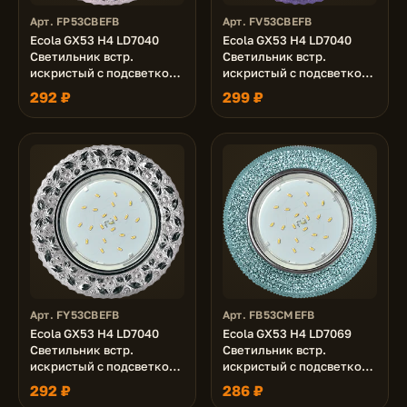
Арт. FP53CBEFB
Арт. FV53CBEFB
Ecola GX53 H4 LD7040
Ecola GX53 H4 LD7040
Светильник встр.
Светильник встр.
искристый с подсветкой
искристый с подсветкой
"Бабочки" Светло-
"Бабочки" Сиреневый /
292 ₽
299 ₽
розовый / Хром 35x125
Хром 35x125 (к+)
(к+)
Арт. FY53CBEFB
Арт. FB53CMEFB
Ecola GX53 H4 LD7040
Ecola GX53 H4 LD7069
Светильник встр.
Светильник встр.
искристый с подсветкой
искристый с подсветкой
"Бабочки" Тонированный
"Модерн" Голубой / Хром
292 ₽
286 ₽
/ Хром 35x125 (к+)
35x125 (к+)