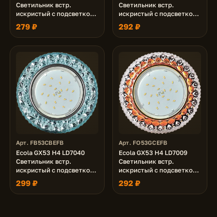
Светильник встр.
Светильник встр.
искристый с подсветкой
искристый с подсветкой
"Бабочки" Прозрачный /
"Бабочки" Изумрудный /
279 ₽
292 ₽
Хром 35x125 (к+)
Хром 35x125 (к+)
Арт. FB53CBEFB
Арт. FO53GCEFB
Ecola GX53 H4 LD7040
Ecola GX53 H4 LD7009
Светильник встр.
Светильник встр.
искристый с подсветкой
искристый с подсветкой
"Бабочки" Голубой / Хром
"Кристалл" Прозрачный и
299 ₽
292 ₽
35x125 (к+)
Янтарь / Золото 40x125
(к+)