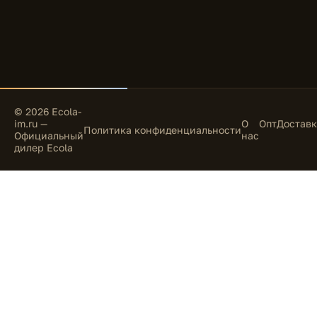
© 2026 Ecola-
im.ru —
О
Опт
Доставк
Политика конфиденциальности
Официальный
нас
дилер Ecola