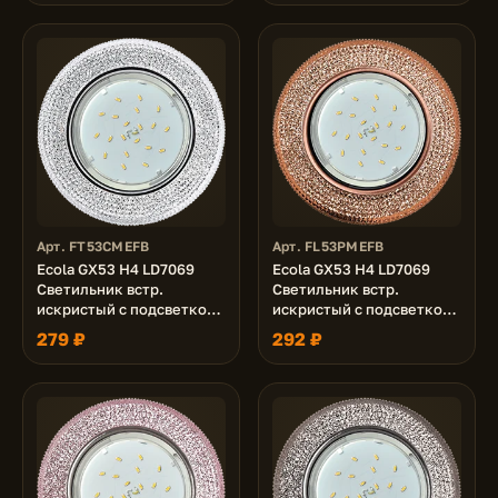
Арт. FT53CMEFB
Арт. FL53PMEFB
Ecola GX53 H4 LD7069
Ecola GX53 H4 LD7069
Светильник встр.
Светильник встр.
искристый с подсветкой
искристый с подсветкой
"Модерн" Прозрачный /
"Модерн" Светло-
279 ₽
292 ₽
Хром 35x125 (к+)
золотистый / Черненая
медь 35x125 (к+)