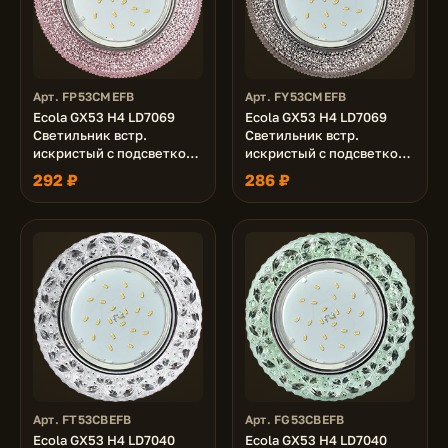
Арт. FP53CMEFB
Арт. FY53CMEFB
Ecola GX53 H4 LD7069
Ecola GX53 H4 LD7069
Светильник встр.
Светильник встр.
искристый с подсветкой
искристый с подсветкой
"Модерн" Светло-
"Модерн" Тонированный /
292 ₽
286 ₽
розовый / Хром 35x125
Хром 35x125 (к+)
(к+)
Арт. FT53CBEFB
Арт. FG53CBEFB
Ecola GX53 H4 LD7040
Ecola GX53 H4 LD7040