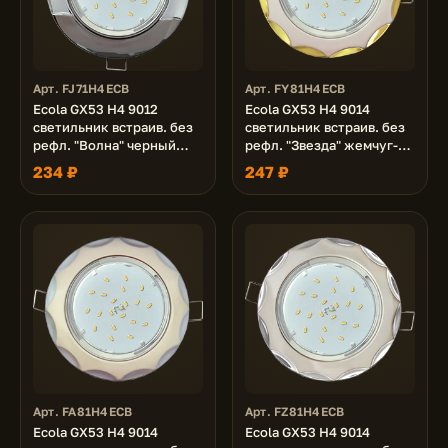
Арт. FJ71H4ECB
Арт. FY81H4ECB
Ecola GX53 H4 9012
Ecola GX53 H4 9014
светильник встраив. без
светильник встраив. без
рефл. "Волна" черный
рефл. "Звезда" жемчуг-
хром-хром 38x116 (к+)
золото 38x116 (к+)
234 ₽
247 ₽
Арт. FA81H4ECB
Арт. FZ81H4ECB
Ecola GX53 H4 9014
Ecola GX53 H4 9014