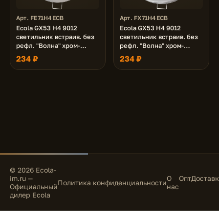
Арт. FE71H4ECB
Арт. FX71H4ECB
Ecola GX53 H4 9012
Ecola GX53 H4 9012
светильник встраив. без
светильник встраив. без
рефл. "Волна" хром-
рефл. "Волна" хром-
золото 38x116 (к+)
жемчуг 38x116 (к+)
234 ₽
234 ₽
© 2026 Ecola-
im.ru —
О
Опт
Доставк
Политика конфиденциальности
Официальный
нас
дилер Ecola