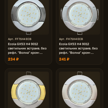
Арт. FF71H4ECB
Арт. FH71H4ECB
Ecola GX53 H4 9012
Ecola GX53 H4 9012
светильник встраив. без
светильник встраив. без
рефл. "Волна" хром-
рефл. "Волна" хром-
черный хром 38x116 (к+)
серебро 38x116 (к+)
234 ₽
241 ₽