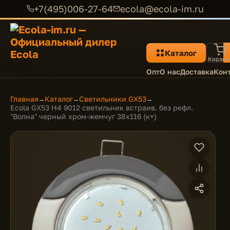
+7(495)006-27-64
ecola@ecola-im.ru
Каталог
Корзин
Опт
О нас
Доставка
Кон
Главная
Каталог
Светильники GX53
→
→
→
Ecola GX53 H4 9012 светильник встраив. без рефл.
"Волна" черный хром-жемчуг 38x116 (к+)