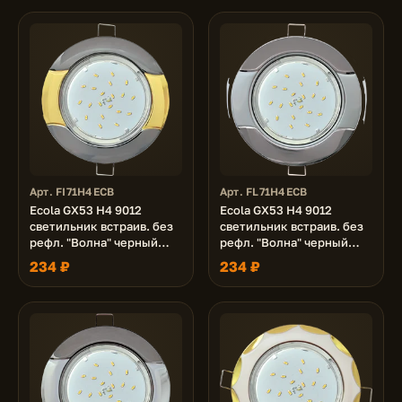
Арт. FI71H4ECB
Арт. FL71H4ECB
Ecola GX53 H4 9012
Ecola GX53 H4 9012
светильник встраив. без
светильник встраив. без
рефл. "Волна" черный
рефл. "Волна" черный
хром-золото 38x116 (к+)
хром-серебро 38x116 (к+)
234 ₽
234 ₽