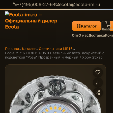
+7(495)006-27-64
ecola@ecola-im.ru
Каталог
Корзин
Опт
О нас
Доставка
Кон
Главная
Каталог
Светильники MR16
→
→
→
Ecola MR16 LD7071 GU5.3 Светильник встр. искристый с
подсветкой "Розы" Прозрачный и Черный / Хром 25x95