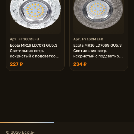
Арт. FT16CREFB
Арт. FY16CMEFB
Ecola MR16 LD7071 GU5.3
Ecola MR16 LD7069 GU5.3
Светильник встр.
Светильник встр.
искристый с подсветкой
искристый с подсветкой
"Розы" Прозрачный /
"Модерн" Тонированный /
227 ₽
234 ₽
Хром 25x95
Хром 25x95
© 2026 Ecola-