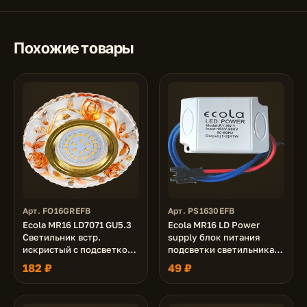
Похожие товары
Арт. FO16GREFB
Арт. PS1630EFB
Ecola MR16 LD7071 GU5.3
Ecola MR16 LD Power
Светильник встр.
supply блок питания
искристый с подсветкой
подсветки светильника
"Розы" Прозрачный и
MR16 LDxxxx 24V, 3.0W
182 ₽
49 ₽
Янтарь / Золото 25x95