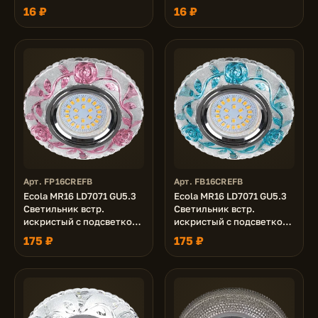
24V, 3.0W, Желтая Yellow
24V, 3.0W, Зеленая Green
16 ₽
16 ₽
Арт. FP16CREFB
Арт. FB16CREFB
Ecola MR16 LD7071 GU5.3
Ecola MR16 LD7071 GU5.3
Светильник встр.
Светильник встр.
искристый с подсветкой
искристый с подсветкой
"Розы" Прозрачный и
"Розы" Прозрачный и
175 ₽
175 ₽
Розовый / Хром 25x95
Голубой / Хром 25x95