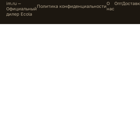
im.ru —
О
Опт
Доставк
Политика конфиденциальности
Официальный
нас
дилер Ecola