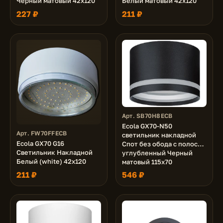
Черный матовый 42x120
Белый матовый 42x120
227 ₽
211 ₽
Арт. SB70H8ECB
Ecola GX70-N50
Арт. FW70FFECB
светильник накладной
Ecola GX70 G16
Спот без обода с полосой
Светильник Накладной
углубленный Черный
Белый (white) 42x120
матовый 115х70
211 ₽
546 ₽