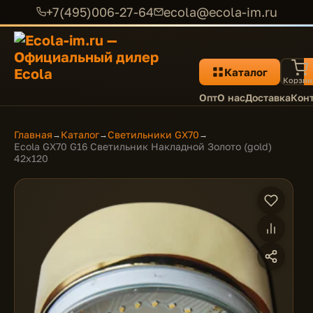
+7(495)006-27-64
ecola@ecola-im.ru
Каталог
Корзин
Опт
О нас
Доставка
Кон
Главная
Каталог
Светильники GX70
→
→
→
Ecola GX70 G16 Светильник Накладной Золото (gold)
42x120