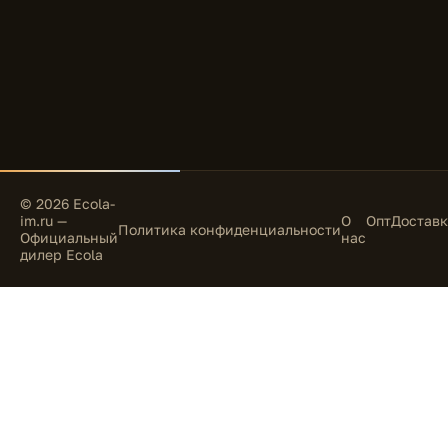
© 2026 Ecola-
im.ru —
О
Опт
Доставк
Политика конфиденциальности
Официальный
нас
дилер Ecola