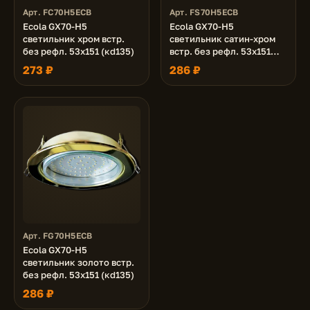
Арт. FC70H5ECB
Арт. FS70H5ECB
Ecola GX70-H5
Ecola GX70-H5
светильник хром встр.
светильник сатин-хром
без рефл. 53x151 (кd135)
встр. без рефл. 53x151
(кd135)
273 ₽
286 ₽
Арт. FG70H5ECB
Ecola GX70-H5
светильник золото встр.
без рефл. 53x151 (кd135)
286 ₽