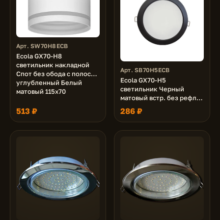
Арт. SW70H8ECB
Ecola GX70-H8
светильник накладной
Арт. SB70H5ECB
Спот без обода с полосой
Ecola GX70-H5
углубленный Белый
светильник Черный
матовый 115х70
матовый встр. без рефл.
53x151 (кd135)
513 ₽
286 ₽