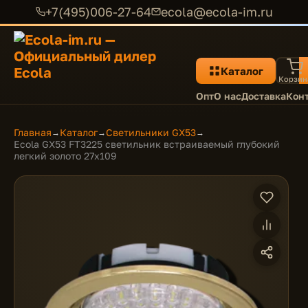
+7(495)006-27-64
ecola@ecola-im.ru
Каталог
Корзин
Опт
О нас
Доставка
Кон
Главная
Каталог
Светильники GX53
→
→
→
Ecola GX53 FT3225 светильник встраиваемый глубокий
легкий золото 27x109