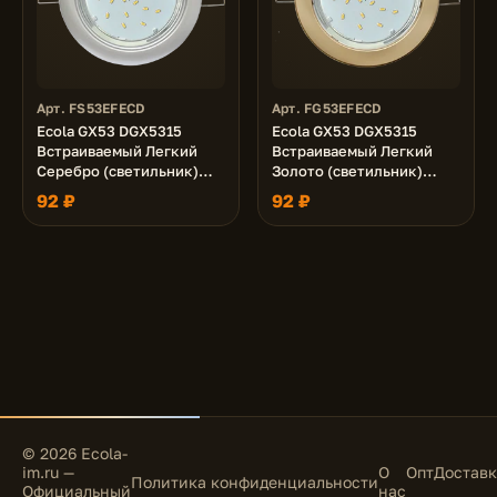
Арт. FS53EFECD
Арт. FG53EFECD
Ecola GX53 DGX5315
Ecola GX53 DGX5315
Встраиваемый Легкий
Встраиваемый Легкий
Серебро (светильник)
Золото (светильник)
18x100
18x100
92 ₽
92 ₽
© 2026 Ecola-
im.ru —
О
Опт
Доставк
Политика конфиденциальности
Официальный
нас