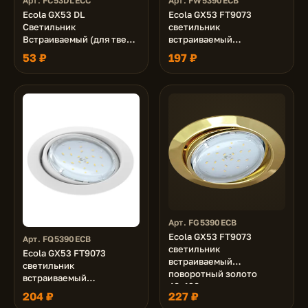
Арт. FC53DLECC
Арт. FW5390ECB
Ecola GX53 DL
Ecola GX53 FT9073
Светильник
светильник
Встраиваемый (для твер.
встраиваемый
пов. и мебели) Хром
поворотный белый
53 ₽
197 ₽
28х93
40x120
Арт. FG5390ECB
Ecola GX53 FT9073
Арт. FQ5390ECB
светильник
Ecola GX53 FT9073
встраиваемый
светильник
поворотный золото
встраиваемый
40x120
поворотный белый
204 ₽
227 ₽
матовый 40x120