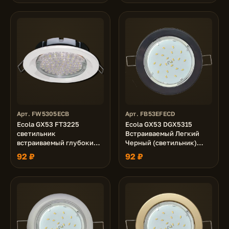
Арт. FW5305ECB
Арт. FB53EFECD
Ecola GX53 FT3225
Ecola GX53 DGX5315
светильник
Встраиваемый Легкий
встраиваемый глубокий
Черный (светильник)
легкий белый 27x109
18x100
92 ₽
92 ₽