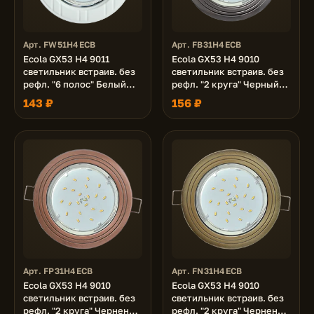
Арт. FW51H4ECB
Арт. FB31H4ECB
Ecola GX53 H4 9011
Ecola GX53 H4 9010
светильник встраив. без
светильник встраив. без
рефл. "6 полос" Белый
рефл. "2 круга" Черный
43x115 (к+)
хром 43x115 (к+)
143 ₽
156 ₽
Арт. FP31H4ECB
Арт. FN31H4ECB
Ecola GX53 H4 9010
Ecola GX53 H4 9010
светильник встраив. без
светильник встраив. без
рефл. "2 круга" Черненая
рефл. "2 круга" Черненая