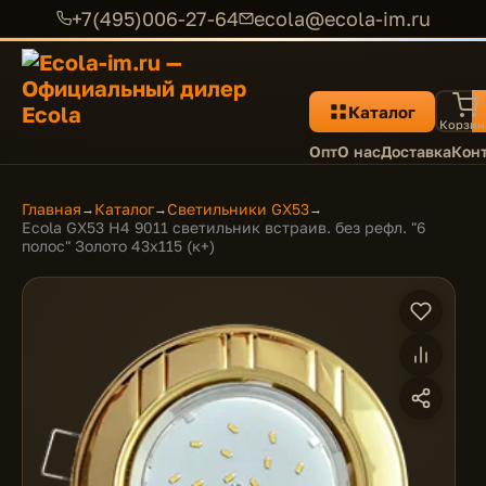
+7(495)006-27-64
ecola@ecola-im.ru
Каталог
Корзин
Опт
О нас
Доставка
Кон
Главная
Каталог
Светильники GX53
→
→
→
Ecola GX53 H4 9011 светильник встраив. без рефл. "6
полос" Золото 43x115 (к+)