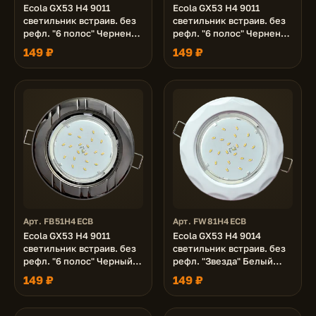
Ecola GX53 H4 9011
Ecola GX53 H4 9011
светильник встраив. без
светильник встраив. без
рефл. "6 полос" Черненая
рефл. "6 полос" Черненая
бронза 43x115 (к+)
медь 43x115 (к+)
149 ₽
149 ₽
Арт. FB51H4ECB
Арт. FW81H4ECB
Ecola GX53 H4 9011
Ecola GX53 H4 9014
светильник встраив. без
светильник встраив. без
рефл. "6 полос" Черный
рефл. "Звезда" Белый
хром 43x115 (к+)
38x116 (к+)
149 ₽
149 ₽