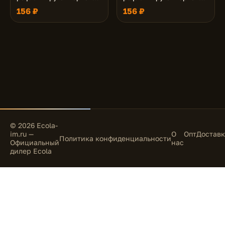
медь 43x115 (к+)
бронза 43x115 (к+)
156 ₽
156 ₽
© 2026 Ecola-
im.ru —
О
Опт
Доставк
Политика конфиденциальности
Официальный
нас
дилер Ecola