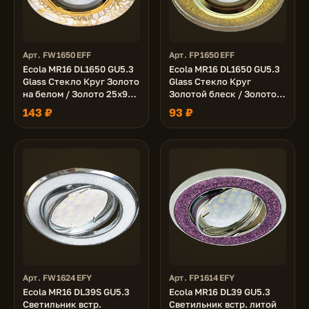
Арт. FW1650EFF
Арт. FP1650EFF
Ecola MR16 DL1650 GU5.3
Ecola MR16 DL1650 GU5.3
Glass Стекло Круг Золото
Glass Стекло Круг
на белом / Золото 25x95
Золотой блеск / Золото
(кd74)
25x95 (кd74)
143 ₽
93 ₽
Арт. FW1624EFY
Арт. FP1614EFY
Ecola MR16 DL39S GU5.3
Ecola MR16 DL39 GU5.3
Светильник встр.
Светильник встр. литой