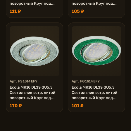
поворотный Круг под
поворотный Круг под
стеклом Белый блеск/
стеклом Фиолетовый
111 ₽
105 ₽
Хром 26x94
блеск/Хром 23x88
Арт. FS1614EFY
Арт. FG1614EFY
Ecola MR16 DL39 GU5.3
Ecola MR16 DL39 GU5.3
Светильник встр. литой
Светильник встр. литой
поворотный Круг под
поворотный Круг под
стеклом Серебряный
стеклом Изумрудный
170 ₽
101 ₽
блеск/Хром 23x88
блеск/Хром 23x88