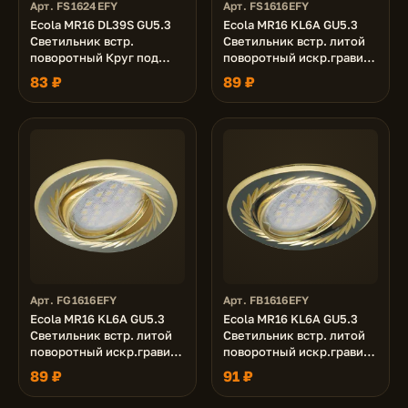
Арт. FS1624EFY
Арт. FS1616EFY
Ecola MR16 DL39S GU5.3
Ecola MR16 KL6A GU5.3
Светильник встр.
Светильник встр. литой
поворотный Круг под
поворотный искр.гравир.
стеклом Серебряный
Листья по кругу Сатин-
83 ₽
89 ₽
блеск/Хром 26x94
Золото/Золото 23x84
Арт. FG1616EFY
Арт. FB1616EFY
Ecola MR16 KL6A GU5.3
Ecola MR16 KL6A GU5.3
Светильник встр. литой
Светильник встр. литой
поворотный искр.гравир.
поворотный искр.гравир.
Листья по кругу Сатин-
Листья по кругу Черный
89 ₽
91 ₽
Хром/Золото 23x86
Хром/Золото 23x86