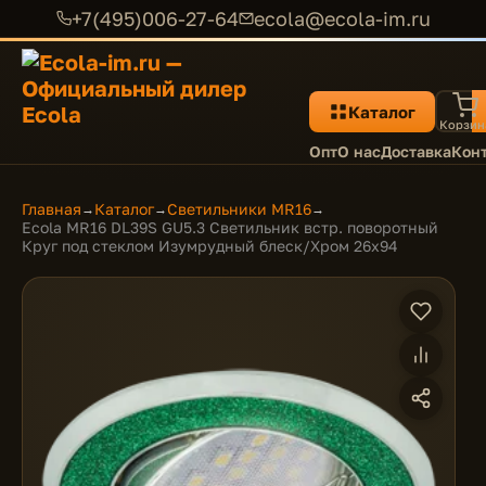
+7(495)006-27-64
ecola@ecola-im.ru
Каталог
Корзин
Опт
О нас
Доставка
Кон
Главная
Каталог
Светильники MR16
→
→
→
Ecola MR16 DL39S GU5.3 Светильник встр. поворотный
Круг под стеклом Изумрудный блеск/Хром 26x94