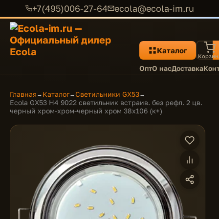
+7(495)006-27-64
ecola@ecola-im.ru
Каталог
Корзин
Опт
О нас
Доставка
Кон
Главная
Каталог
Светильники GX53
→
→
→
Ecola GX53 H4 9022 светильник встраив. без рефл. 2 цв.
черный хром-хром-черный хром 38х106 (к+)