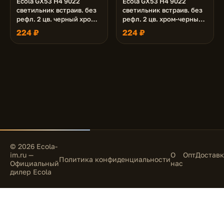
Ecola GX53 H4 9022
Ecola GX53 H4 9022
светильник встраив. без
светильник встраив. без
рефл. 2 цв. черный хром-
рефл. 2 цв. хром-черный
жемчуг-черный хром
хром-хром 38х106 (к+)
224 ₽
224 ₽
38х106 (к+)
© 2026 Ecola-
im.ru —
О
Опт
Доставк
Политика конфиденциальности
Официальный
нас
дилер Ecola