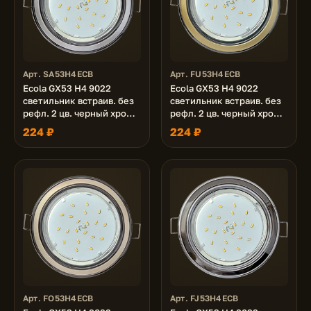
Арт. SA53H4ECB
Арт. FU53H4ECB
Ecola GX53 H4 9022
Ecola GX53 H4 9022
светильник встраив. без
светильник встраив. без
рефл. 2 цв. черный хром-
рефл. 2 цв. черный хром-
серебро-черный хром
золото-черный хром
224 ₽
224 ₽
38х106 (к+)
38х106 (к+)
Арт. FO53H4ECB
Арт. FJ53H4ECB