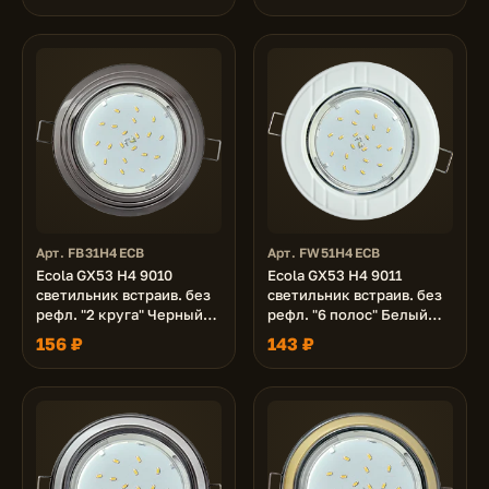
Арт. FB31H4ECB
Арт. FW51H4ECB
Ecola GX53 H4 9010
Ecola GX53 H4 9011
светильник встраив. без
светильник встраив. без
рефл. "2 круга" Черный
рефл. "6 полос" Белый
хром 43x115 (к+)
43x115 (к+)
156 ₽
143 ₽