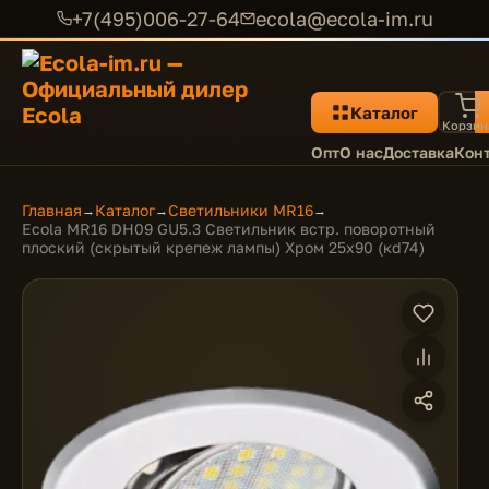
+7(495)006-27-64
ecola@ecola-im.ru
Каталог
Корзин
Опт
О нас
Доставка
Кон
Главная
Каталог
Светильники MR16
→
→
→
Ecola MR16 DH09 GU5.3 Светильник встр. поворотный
плоский (скрытый крепеж лампы) Хром 25x90 (кd74)