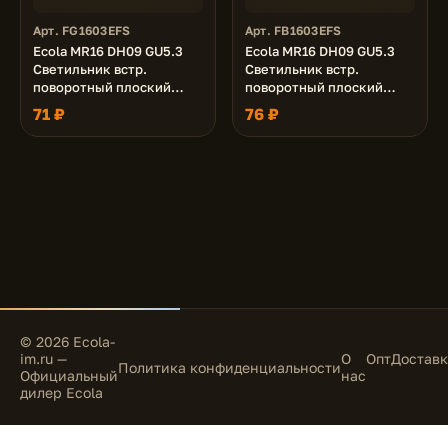
Арт. FG1603EFS
Арт. FB1603EFS
Ecola MR16 DH09 GU5.3
Ecola MR16 DH09 GU5.3
Светильник встр.
Светильник встр.
поворотный плоский
поворотный плоский
(скрытый крепеж лампы)
(скрытый крепеж лампы)
71 ₽
76 ₽
Золото 25x90 (кd74)
Бронза 25x90 (кd74)
© 2026 Ecola-
im.ru —
О
Опт
Доставк
Политика конфиденциальности
Официальный
нас
дилер Ecola