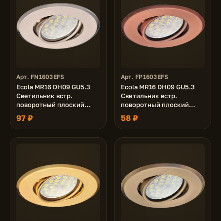
Арт. FN1603EFS
Арт. FP1603EFS
Ecola MR16 DH09 GU5.3
Ecola MR16 DH09 GU5.3
Светильник встр.
Светильник встр.
поворотный плоский
поворотный плоский
(скрытый крепеж лампы)
(скрытый крепеж лампы)
97 ₽
58 ₽
Сатин-Хром 25x90 (кd74)
Медь 25x90 (кd74)