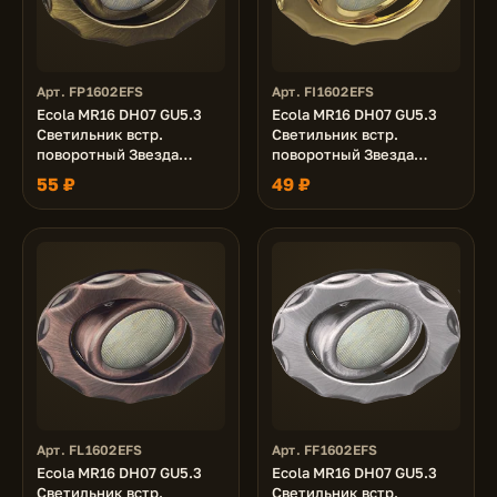
Арт. FP1602EFS
Арт. FI1602EFS
Ecola MR16 DH07 GU5.3
Ecola MR16 DH07 GU5.3
Светильник встр.
Светильник встр.
поворотный Звезда
поворотный Звезда
(скрытый крепеж лампы)
(скрытый крепеж лампы)
55 ₽
49 ₽
Бронза 25x88 (кd74)
Золото 25x88 (кd74)
Арт. FL1602EFS
Арт. FF1602EFS
Ecola MR16 DH07 GU5.3
Ecola MR16 DH07 GU5.3
Светильник встр.
Светильник встр.