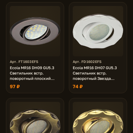
Арт. FT1603EFS
Арт. FD1602EFS
Ecola MR16 DH09 GU5.3
Ecola MR16 DH07 GU5.3
Светильник встр.
Светильник встр.
поворотный плоский
поворотный Звезда
(скрытый крепеж лампы)
(скрытый крепеж лампы)
97 ₽
74 ₽
Черный Хром 25x90
Белый 25x88 (кd74)
(кd74)