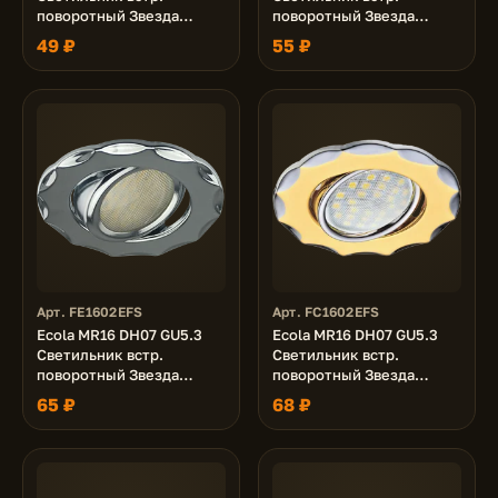
поворотный Звезда
поворотный Звезда
(скрытый крепеж лампы)
(скрытый крепеж лампы)
49 ₽
55 ₽
Медь 25x88 (кd74)
Сатин-Хром 25x88 (Kd74)
Арт. FE1602EFS
Арт. FC1602EFS
Ecola MR16 DH07 GU5.3
Ecola MR16 DH07 GU5.3
Светильник встр.
Светильник встр.
поворотный Звезда
поворотный Звезда
(скрытый крепеж лампы)
(скрытый крепеж лампы)
65 ₽
68 ₽
Хром 25x88 (кd74)
Золото/Хром 25x88
(кd74)