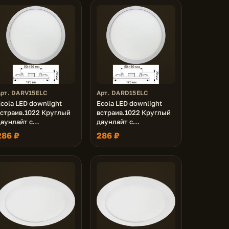
Арт. DARV15ELC
Арт. DARD15ELC
cola LED downlight
Ecola LED downlight
встраив.1022 Круглый
встраив.1022 Круглый
даунлайт с
даунлайт с
креплением под любое
креплением под любое
286 ₽
286 ₽
отверстие (50-140mm)
отверстие (50-140mm)
15W 220V 4200K 175x20
15W 220V 6500K 175x20