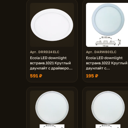
Арт. DRRD24ELC
Арт. DARW80ELC
Ecola LED downlight
Ecola LED downlight
встраив.1021 Круглый
встраив.1022 Круглый
даунлайт с драйвером
даунлайт с
24W 220V 6500K
креплением под любо
591 ₽
195 ₽
300x20
отверстие (50-100mm)
8W 220V 2800K 115x20