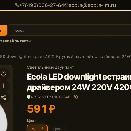
+7(495)006-27-64
ecola@ecola-im.ru
г
тавка
Контакты
LED downlight встраив.1021 Круглый даунлайт с драйвером 24
Светильники даунлайт
Ecola LED downlight встраи
драйвером 24W 220V 420
АРТИКУЛ: DRRV24ELC
591 ₽
Цвет:
Белый
Хром