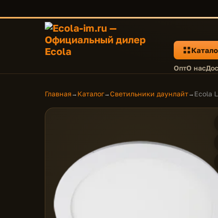
Катало
Опт
О нас
Дос
Главная
Каталог
Светильники даунлайт
Ecola 
→
→
→