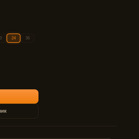
0
24
36
лик