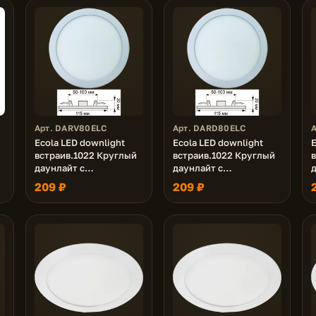
Арт. DARV80ELC
Арт. DARD80ELC
Ecola LED downlight
Ecola LED downlight
E
встраив.1022 Круглый
встраив.1022 Круглый
даунлайт с
даунлайт с
е
креплением под любое
креплением под любое
209 ₽
209 ₽
отверстие (50-100mm)
отверстие (50-100mm)
8W 220V 4200K 115x20
8W 220V 6500K 100x20