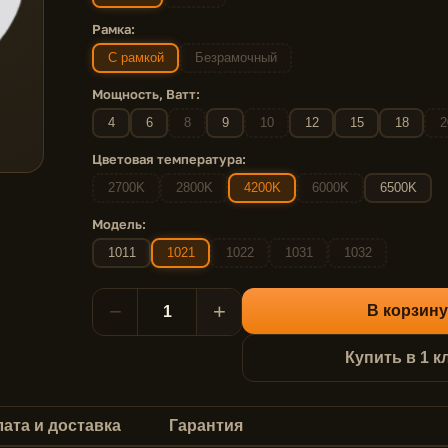
Рамка:
С рамкой
Безрамочный
Мощность, Ватт:
4
6
8
9
10
12
15
18
2
Цветовая температура:
2700K
2800K
4200K
6000K
6500K
Модель:
1011
1021
1022
1031
1032
−
+
В корзину
Купить в 1 к
ата и доставка
Гарантия