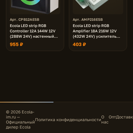
Арт. CPB12AESB
Арт. AMP216ESB
Ecola LED strip RGB
Ecola LED strip RGB
Controller 12A 144W 12V
Amplifier 18А 216W 12V
(288W 24V) настенный
(432W 24V) усилитель
черный с кольцевым
для RGB ленты
955 ₽
403 ₽
сенсором с установ.
коробкой
© 2026 Ecola-
im.ru —
О
Опт
Доставк
Политика конфиденциальности
Официальный
нас
дилер Ecola