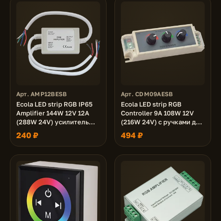
Арт. AMP12BESB
Арт. CDM09AESB
Ecola LED strip RGB IP65
Ecola LED strip RGB
Amplifier 144W 12V 12A
Controller 9A 108W 12V
(288W 24V) усилитель
(216W 24V) c ручками для
для RGB ленты
управления
240 ₽
494 ₽