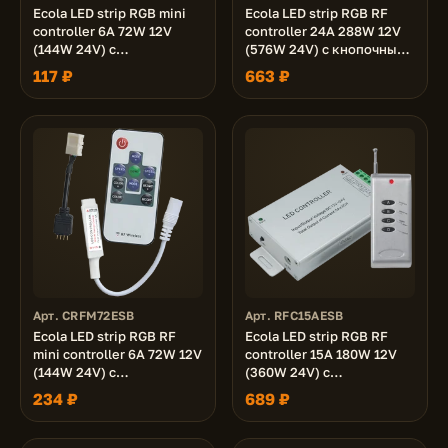
Ecola LED strip RGB mini
Ecola LED strip RGB RF
controller 6A 72W 12V
controller 24A 288W 12V
(144W 24V) с
(576W 24V) с кнопочным
переходником с
черным радиопультом
117 ₽
663 ₽
кнопками для управления
Арт. CRFM72ESB
Арт. RFC15AESB
Ecola LED strip RGB RF
Ecola LED strip RGB RF
mini controller 6A 72W 12V
controller 15A 180W 12V
(144W 24V) с
(360W 24V) с
переходником и
радиопультом
234 ₽
689 ₽
радиопультом
управления
управления