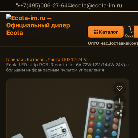
+7(495)006-27-64
ecola@ecola-im.ru
Каталог
Корзин
Опт
О нас
Доставка
Кон
Главная
Каталог
Лента LED 12-24 V
→
→
→
Ecola LED strip RGB IR controller 6A 72W 12V (144W 24V) с
большим инфракрасным пультом управления