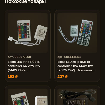
Похожие товары
Арт. CRS072ESB
Арт. CRL144ESB
Ecola LED strip RGB IR
Ecola LED strip RGB IR
controller 6A 72W 12V
controller 12A 144W 12V
(144W 24V) с
(288W 24V) с большим
инфракрасным пультом
инфракрасным пультом
162 ₽
227 ₽
управления
управления