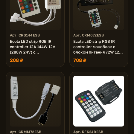
Арт. CRS144ESB
Арт. CRM072ESB
Ecola LED strip RGB IR
Ecola LED strip RGB IR
controller 12A 144W 12V
controller моноблок с
(288W 24V) с
блоком питания 72W 12V
инфракрасным пультом
6A с инфракрасным
208 ₽
708 ₽
управления
пультом управления
Арт. CRMM72ESB
Арт. RFK24BESB