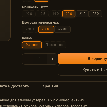
Мощность, Ватт:
10,0
12,5
14,0
20,0
21,0
22,0
Цветовая температура:
2700K
4000K
6500K
Колба:
Матовое
Прозрачное
−
+
В корзину
Купить в 1 к
ата и доставка
Гарантия
начена для замены устаревших люминесцентных
я освещения офисов, учебных классов, торговых