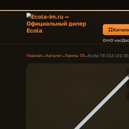
Катало
Опт
О нас
Дос
Главная
Каталог
Лампы T8
Ecola T8 G13 LED 20
→
→
→