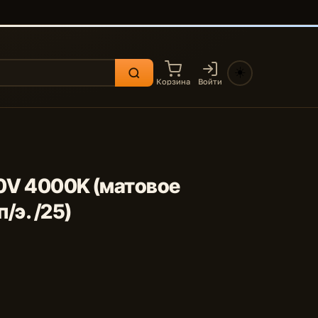
☀️
Корзина
Войти
20V 4000K (матовое
/э. /25)