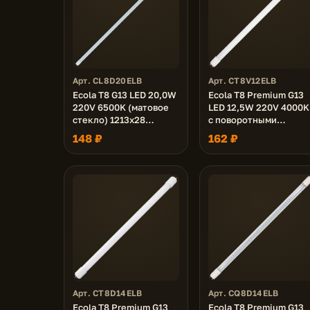
Арт. CL8D20ELB
Арт. CT8V12ELB
Ecola T8 G13 LED 20,0W
Ecola T8 Premium G13
220V 6500K (матовое
LED 12,5W 220V 4000K
стекло) 1213x28
с поворотными
(упак.инд.п/э. /25)
цоколями (матовое
148 ₽
162 ₽
стекло) 605x28
(упак.инд./8/24)
Арт. CT8D14ELB
Арт. CQ8D14ELB
Ecola T8 Premium G13
Ecola T8 Premium G13