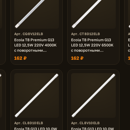
Арт. CQ8V12ELB
Арт. CT8D12ELB
Ecola T8 Premium G13
Ecola T8 Premium G13
E
LED 12,5W 220V 4000K
LED 12,5W 220V 6500K
с поворотными
с поворотными
цоколями (прозрачное
цоколями (матовое
162 ₽
162 ₽
стекло) 605x28
стекло) 605x28
(упак.инд./8/24)
(упак.инд./8/24)
(
Арт. CL8D10ELB
Арт. CL8V10ELB
Ecola T8 G13 LED 10,0W
Ecola T8 G13 LED 10,0W