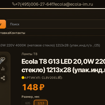
+7(495)006-27-64
ecola@ecola-im.ru
г
тавка
Контакты
,0W 220V 4000K (матовое стекло) 1213x28 (упак.инд.п/э. /25)
Лампы T8
Ecola T8 G13 LED 20,0W 2
стекло) 1213x28 (упак.инд.п
АРТИКУЛ: CL8V20ELB
148 ₽
Размер, мм:
605
1213