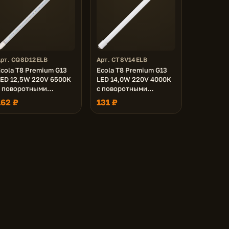
Арт. CQ8D12ELB
Арт. CT8V14ELB
cola T8 Premium G13
Ecola T8 Premium G13
LED 12,5W 220V 6500K
LED 14,0W 220V 4000K
с поворотными
с поворотными
цоколями (прозрачное
цоколями (матовое
162 ₽
131 ₽
стекло) 605x28
стекло) 605x28
упак.инд./8/24)
(упак.инд.п/э. /25)