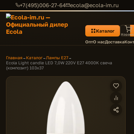
+7(495)006-27-64
ecola@ecola-im.ru
Каталог
Корзин
Опт
О нас
Доставка
Кон
Главная
Каталог
Лампы E27
→
→
→
Ecola Light candle LED 7,0W 220V E27 4000K свеча
(композит) 103x37