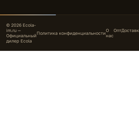
© 2026 Ecola-
im.ru —
О
Опт
Доставк
Политика конфиденциальности
Официальный
нас
дилер Ecola