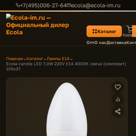
+7(495)006-27-64
ecola@ecola-im.ru
Каталог
Корзин
Опт
О нас
Доставка
Кон
Главная
Каталог
Лампы E14
→
→
→
Ecola candle LED 7,0W 220V E14 4000K свеча (композит)
105x37