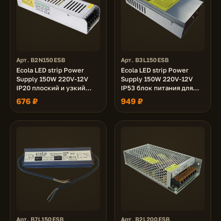
Арт. B2N150ESB
Арт. B3L150ESB
Ecola LED strip Power
Ecola LED strip Power
Supply 150W 220V-12V
Supply 150W 220V-12V
IP20 плоский и узкий
IP53 блок питания для
блок питания для
светодиодной ленты
676 ₽
949 ₽
светодиодной ленты
Арт. B7L150ESB
Арт. B2L200ESB