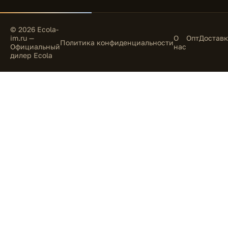
© 2026 Ecola-
im.ru —
О
Опт
Доставк
Политика конфиденциальности
Официальный
нас
дилер Ecola