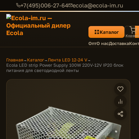
+7(495)006-27-64
ecola@ecola-im.ru
Каталог
Корзин
Опт
О нас
Доставка
Кон
Главная
Каталог
Лента LED 12-24 V
→
→
→
Ecola LED strip Power Supply 100W 220V-12V IP20 блок
питания для светодиодной ленты