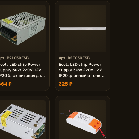
Арт. B2L050ESB
Арт. B2T050ESB
cola LED strip Power
Ecola LED strip Power
Supply 50W 220V-12V
Supply 50W 220V-12V
P20 блок питания для
IP20 длинный и тонкий
светодиодной ленты
блок питания для
364 ₽
325 ₽
светодиодной ленты