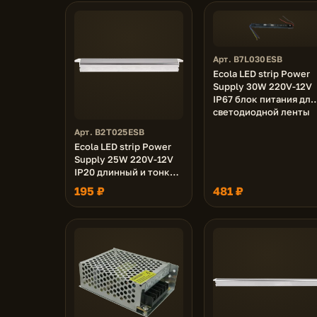
Арт. B7L030ESB
Ecola LED strip Power
Supply 30W 220V-12V
IP67 блок питания для
светодиодной ленты
Арт. B2T025ESB
Ecola LED strip Power
Supply 25W 220V-12V
IP20 длинный и тонкий
блок питания для
195 ₽
481 ₽
светодиодной ленты