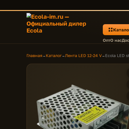
Катало
Опт
О нас
Дос
Главная
Каталог
Лента LED 12-24 V
Ecola LED s
→
→
→