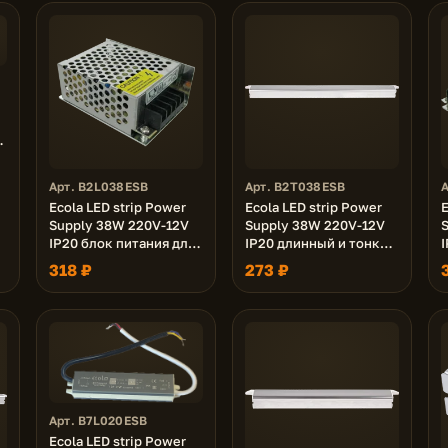
Арт. B2L038ESB
Арт. B2T038ESB
Ecola LED strip Power
Ecola LED strip Power
E
Supply 38W 220V-12V
Supply 38W 220V-12V
IP20 блок питания для
IP20 длинный и тонкий
I
светодиодной ленты
блок питания для
318 ₽
273 ₽
светодиодной ленты
Арт. B7L020ESB
Ecola LED strip Power