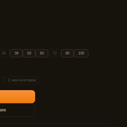
36
38
50
60
72
80
100
С вентилятором
лик