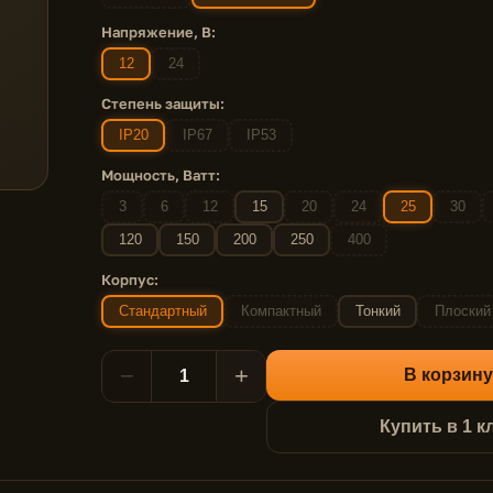
Напряжение, В:
12
24
Степень защиты:
IP20
IP67
IP53
Мощность, Ватт:
3
6
12
15
20
24
25
30
120
150
200
250
400
Корпус:
Стандартный
Компактный
Тонкий
Плоский
−
+
В корзину
Купить в 1 к