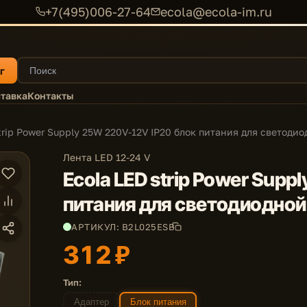
+7(495)006-27-64
ecola@ecola-im.ru
г
тавка
Контакты
trip Power Supply 25W 220V-12V IP20 блок питания для светоди
Лента LED 12-24 V
Ecola LED strip Power Supp
питания для светодиодной
АРТИКУЛ: B2L025ESB
312 ₽
Тип:
Адаптер
Блок питания